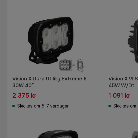
Vision X Dura Utility Extreme 6
Vision X Vl
30W 40°
45W W/Dt
2 375 kr
1 091 kr
Skickas om 5-7 vardagar
Skickas om 