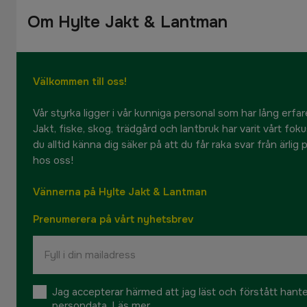
Om Hylte Jakt & Lantman
Välkommen till oss!
Vår styrka ligger i vår kunniga personal som har lång erfare
Jakt, fiske, skog, trädgård och lantbruk har varit vårt fok
du alltid känna dig säker på att du får raka svar från ärlig
hos oss!
Vännerna på Hylte Jakt & Lantman
Prenumerera på vårt nyhetsbrev
Jag accepterar härmed att jag läst och förstått hant
persondata.
Läs mer