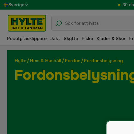
30 da
Sverige
Danmark
Suomi
Robotgräsklippare
Jakt
Skytte
Fiske
Kläder & Skor
Fr
Norge
Deutschland
Hylte
/
Hem & Hushåll
/
Fordon
/
Fordonsbelysning
Fordonsbelysnin