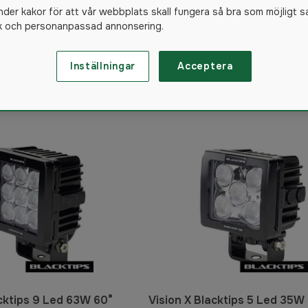
nder kakor för att vår webbplats skall fungera så bra som möjligt s
ik och personanpassad annonsering.
Inställningar
Acceptera
52
produkter
acktips 9 Led 63W 60°
Vision X Blacktips 5 Led 35W