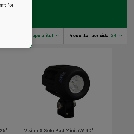
amt för
Sortera på:
Popularitet
Produkter per sida:
24
9
1
1
9
9
 25°
Vision X Solo Pod Mini 5W 60°