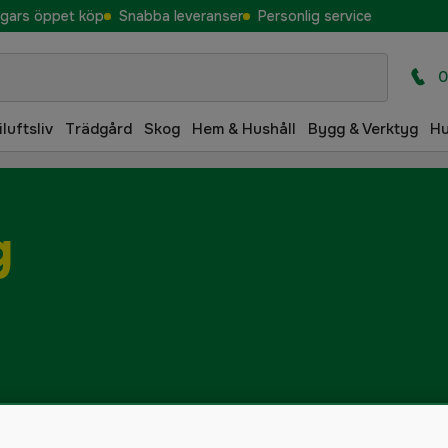
gars öppet köp
Snabba leveranser
Personlig service
0
iluftsliv
Trädgård
Skog
Hem & Hushåll
Bygg & Verktyg
H
g