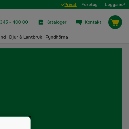
Privat
Företag
Logga in
345 - 400 00
Kataloger
Kontakt
und
Djur & Lantbruk
Fyndhörna