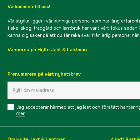
Välkommen till oss!
Vår styrka ligger i vår kunniga personal som har lång erfarenhet
fiske, skog, trädgård och lantbruk har varit vårt fokus sedan 1
känna dig säker på att du får raka svar från ärlig personal nä
Vännerna på Hylte Jakt & Lantman
Prenumerera på vårt nyhetsbrev
Jag accepterar härmed att jag läst och förstått hanteri
mer
Om Hylte Jakt & Lantman
Kundtjänst 