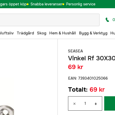
gars öppet köp
Snabba leveranser
Personlig service
0
iluftsliv
Trädgård
Skog
Hem & Hushåll
Bygg & Verktyg
H
SEASEA
Vinkel Rf 30X
69 kr
EAN
:
7393401025066
Totalt
:
69 kr
×
+