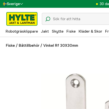
30 da
Sverige
Danmark
Suomi
Robotgräsklippare
Jakt
Skytte
Fiske
Kläder & Skor
Fr
Norge
Deutschland
Fiske
/
Båttillbehör
/
Vinkel Rf 30X30mm