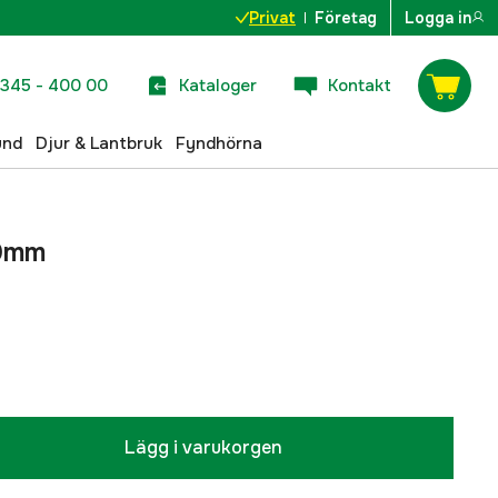
Privat
Företag
Logga in
345 - 400 00
Kataloger
Kontakt
und
Djur & Lantbruk
Fyndhörna
30mm
Lägg i varukorgen