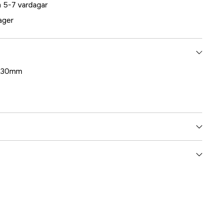
 5-7 vardagar
lager
30x30mm
5000025731
ummer
17.2506
7393401025066