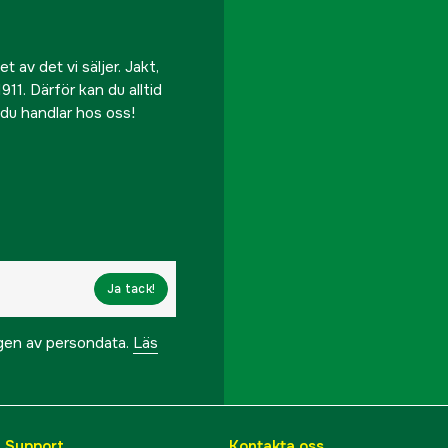
 av det vi säljer. Jakt,
911. Därför kan du alltid
r du handlar hos oss!
Ja tack!
ngen av persondata.
Läs
& Support
Kontakta oss