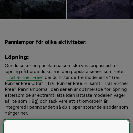
Pannlampor för olika aktiviteter:
Löpning:
Om du söker en pannlampa som ska vara anpassad för
löpning så borde du kolla in den populära serien som heter
“
Trail Runner Free
” där du hittar de tre modellerna “Trail
Runner Free Ultra”, “Trail Runner Free H” samt “Trail Runner
Free”. Pannlamporna i den serien är optimerade för löpning
eftersom de är extremt lätta (den lättaste modellen väger
så lite som 119g) och tack vare att strömkabeln är
integrerad i pannbandet så du slipper störande sladdar som
hänger ner.
Trail Runner Free har en ljusstyrka på 400 lumen som med
den smarta ljusbilden ger gott om ljus under löprundan. Du