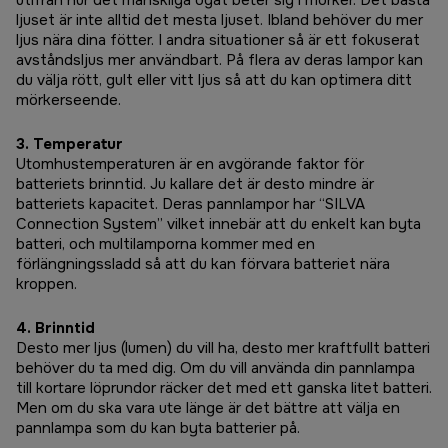
utifrån hur det mänskliga ögat beter sig i mörker. Det bästa
ljuset är inte alltid det mesta ljuset. Ibland behöver du mer
ljus nära dina fötter. I andra situationer så är ett fokuserat
avståndsljus mer användbart. På flera av deras lampor kan
du välja rött, gult eller vitt ljus så att du kan optimera ditt
mörkerseende.
3. Temperatur
Utomhustemperaturen är en avgörande faktor för
batteriets brinntid. Ju kallare det är desto mindre är
batteriets kapacitet. Deras pannlampor har “SILVA
Connection System” vilket innebär att du enkelt kan byta
batteri, och multilamporna kommer med en
förlängningssladd så att du kan förvara batteriet nära
kroppen.
4. Brinntid
Desto mer ljus (lumen) du vill ha, desto mer kraftfullt batteri
behöver du ta med dig. Om du vill använda din pannlampa
till kortare löprundor räcker det med ett ganska litet batteri.
Men om du ska vara ute länge är det bättre att välja en
pannlampa som du kan byta batterier på.