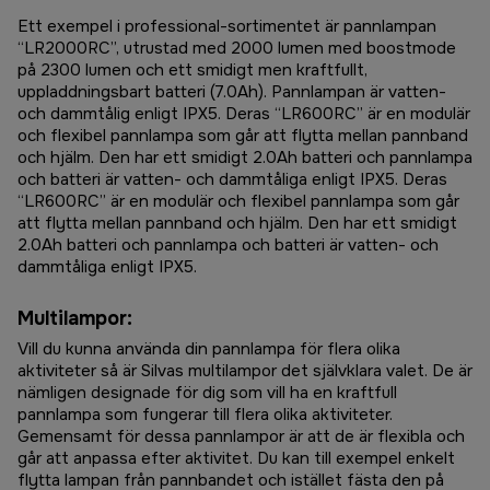
Ett exempel i professional-sortimentet är pannlampan
“LR2000RC”, utrustad med 2000 lumen med boostmode
på 2300 lumen och ett smidigt men kraftfullt,
uppladdningsbart batteri (7.0Ah). Pannlampan är vatten-
och dammtålig enligt IPX5. Deras “LR600RC” är en modulär
och flexibel pannlampa som går att flytta mellan pannband
och hjälm. Den har ett smidigt 2.0Ah batteri och pannlampa
och batteri är vatten- och dammtåliga enligt IPX5
. Deras
“LR600RC” är en modulär och flexibel pannlampa som går
att flytta mellan pannband och hjälm. Den har ett smidigt
2.0Ah batteri och pannlampa och batteri är vatten- och
dammtåliga enligt IPX5.
Multilampor:
Vill du kunna använda din pannlampa för flera olika
aktiviteter så är Silvas multilampor det självklara valet. De är
nämligen designade för dig som vill ha en kraftfull
pannlampa som fungerar till flera olika aktiviteter.
Gemensamt för dessa pannlampor är att de är flexibla och
går att anpassa efter aktivitet. Du kan till exempel enkelt
flytta lampan från pannbandet och istället fästa den på