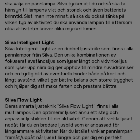
ska välja en pannlampa. Silva tycker att du också ska ta
hänsyn till lampans vikt och storlek och även batteriets
brinntid. Sist, men inte minst, så ska du också tänka på
vilken typ av aktivitet du ska använda lampan till eftersom
olika aktiviteter kräver olika mycket lumen.
Silva Intelligent Light
Silva Intelligent Light är en dubbel ljusstråle som finns i alla
pannlampor från Silva. Den unika kombinationen av
fokuserat avståndsljus som lyser långt och vidvinkelljus
som lyser upp nära dig ger upphov till mindre huvudrörelser
och en tydlig bild av eventuella hinder både på kort och
långt avstånd, vilket ger bättre balans och större trygghet
och hjälper dig att maxa farten och prestera bättre.
Silva Flow Light
Deras smarta ljusteknik “Silva Flow Light” finns i alla
multilampor. Den optimerar ljuset ännu ett steg och
anpassar ljusbilden till din aktivitet. Genom att vinkla ljuset
nedåt får du en bredare ljusbild som är anpassad för
långsammare aktiviteter. När du istället vinklar pannlampan
framåt/uppåt når ljuset längre och ger dig en perfekt