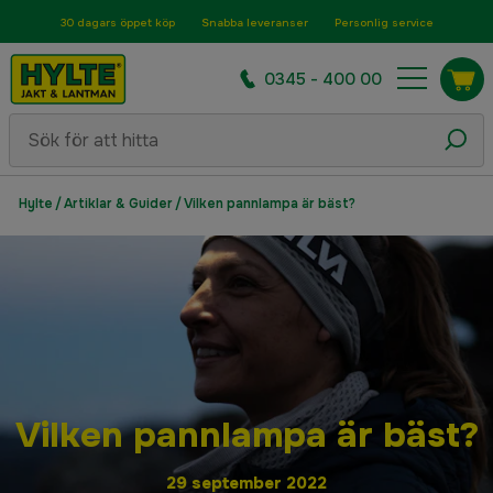
30 dagars öppet köp
Snabba leveranser
Personlig service
0345 - 400 00
Hylte
/
Artiklar & Guider
/
Vilken pannlampa är bäst?
Vilken pannlampa är bäst?
29 september 2022