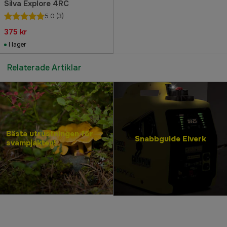
Silva Explore 4RC
5.0
(3)
375 kr
I lager
Relaterade Artiklar
Bästa utrustningen för
Snabbguide Elverk
svampjakten!