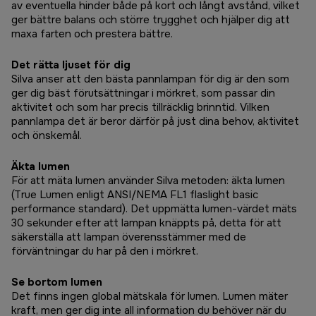
av eventuella hinder både på kort och långt avstånd, vilket
ger bättre balans och större trygghet och hjälper dig att
maxa farten och prestera bättre.
Det rätta ljuset för dig
Silva anser att den bästa pannlampan för dig är den som
ger dig bäst förutsättningar i mörkret, som passar din
aktivitet och som har precis tillräcklig brinntid. Vilken
pannlampa det är beror därför på just dina behov, aktivitet
och önskemål.
Äkta lumen
För att mäta lumen använder Silva metoden: äkta lumen
(True Lumen enligt ANSI/NEMA FL1 flaslight basic
performance standard). Det uppmätta lumen-värdet mäts
30 sekunder efter att lampan knäppts på, detta för att
säkerställa att lampan överensstämmer med de
förväntningar du har på den i mörkret.
Se bortom lumen
Det finns ingen global mätskala för lumen. Lumen mäter
kraft, men ger dig inte all information du behöver när du