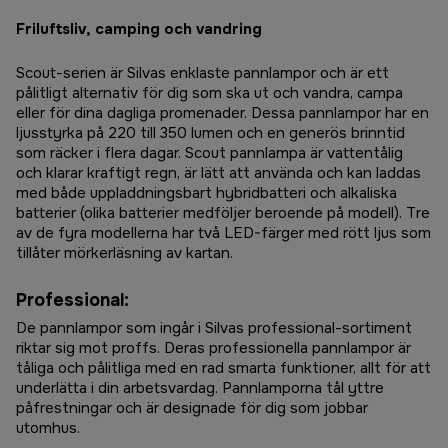
Friluftsliv, camping och vandring
Scout-serien är Silvas enklaste pannlampor och är ett
pålitligt alternativ för dig som ska ut och vandra, campa
eller för dina dagliga promenader. Dessa pannlampor har en
ljusstyrka på 220 till 350 lumen och en generös brinntid
som räcker i flera dagar. Scout pannlampa är vattentålig
och klarar kraftigt regn, är lätt att använda och kan laddas
med både uppladdningsbart hybridbatteri och alkaliska
batterier (olika batterier medföljer beroende på modell). Tre
av de fyra modellerna har två LED-färger med rött ljus som
tillåter mörkerläsning av kartan.
Professional:
De pannlampor som ingår i Silvas professional-sortiment
riktar sig mot proffs. Deras professionella pannlampor är
tåliga och pålitliga med en rad smarta funktioner, allt för att
underlätta i din arbetsvardag. Pannlamporna tål yttre
påfrestningar och är designade för dig som jobbar
utomhus.