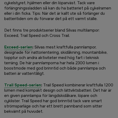
cykelstyret, hjälmen eller din löparväst. Tack vare
förlängningssladden så kan du ha batteriet på cykelramen
eller i din ficka. Tips: När det är kallt ute så förlänger du
batteritiden om du förvarar det på ett varmt ställe.
Det finns tre produktserier bland Silvas multilampor:
Exceed, Trail Speed och Cross Trail.
Exceed-serien
:
Silvas mest kraftfulla pannlampor,
designade för nattorientering, skidåkning, mountainbike,
topptur och andra aktiviteter med hög fart i teknisk
terräng. De här pannlamporna har hela 2300 lumen i
boostmode med god brinntid och både pannlampa och
batteri är vattentåligt.
Trail Speed-serien
:
Trail Speed kombinerar kraftfulla 1200
lumen med kompakt design och lättviktsbatteri. Det här är
en given pannlampa för längdskidåkare, löpare och
cyklister. Trail Speed har god brinntid tack vare smart
strömsparläge och har ett brett pannband som sitter
bekvämt på huvudet.