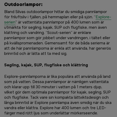
Outdoorlampor:
Bland Silvas outdoorlampor hittar du smidiga pannlampor
för friluftsliv i fjällen, på hemmaplan eller på sjön. “
Explore-
serien
” är vattentäta pannlampor på 400 lumen som är
utmärkta för segling, kajak, SUP och flugfiske, men även
klättring och vandring. “Scout-serien” är enklare
pannlampor som gör jobbet under vandringen, i tältet eller
på kvällspromenaden. Gemensamt för de båda serierna är
att de här pannlamporna är enkla att använda, har generös
brinntid och är lätta att ta med sig.
Segling, kajak, SUP, flugfiske och klättring
Explore-pannlamporna är lika populära att använda på land
som på vatten. Dessa pannlampor är nämligen vattentäta
och klarar upp till 30 minuter i vatten på 1 meters djup,
vilket gör dem optimala pannlampor för kajak, segling, SUP
och flugfiske. Tack vare sin kompakta lättviktsdesign och
långa brinntid är Explore pannlampa även smidig när du ska
vandra eller klättra. Explore har 400 lumen och tre LED-
färger med rött ljus som underlättar mörkerseende.