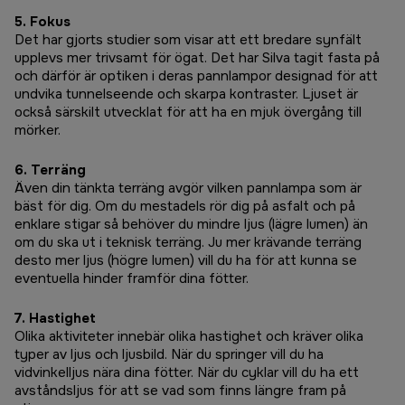
5. Fokus
Det har gjorts studier som visar att ett bredare synfält
upplevs mer trivsamt för ögat. Det har Silva tagit fasta på
och därför är optiken i deras pannlampor designad för att
undvika tunnelseende och skarpa kontraster. Ljuset är
också särskilt utvecklat för att ha en mjuk övergång till
mörker.
6. Terräng
Även din tänkta terräng avgör vilken pannlampa som är
bäst för dig. Om du mestadels rör dig på asfalt och på
enklare stigar så behöver du mindre ljus (lägre lumen) än
om du ska ut i teknisk terräng. Ju mer krävande terräng
desto mer ljus (högre lumen) vill du ha för att kunna se
eventuella hinder framför dina fötter.
7. Hastighet
Olika aktiviteter innebär olika hastighet och kräver olika
typer av ljus och ljusbild. När du springer vill du ha
vidvinkelljus nära dina fötter. När du cyklar vill du ha ett
avståndsljus för att se vad som finns längre fram på