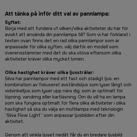
Att tänka på inför ditt val av pannlampa:
Syftet:
Börja med att fundera ut vilken/vilka aktiviteter du har för
avsikt att använda din pannlampa till? Som vi har förklarat i
texten ovan finns det en rad olika pannlampor som är
anpassade för olika syften, välj därför en modell som
överensstämmer med det du ska utöva eftersom olika
aktiviteter kräver olika mycket lumen.
Olika hastighet kräver olika ljusstrålar:
Silva har pannlampor med ett fast och stadigt ljus: en
kombination av fokuserat avståndsljus som lyser långt och
vidvinkelljus som lyser upp nära dig, som är optimalt för
löpning, vandring eller kartläsning. Om du vill ha en lampa
som ska fungera optimalt för flera olika aktiviteter i olika
hastighet så ska du välja en multilampa med teknologin
“Silva Flow Light” som anpassar ljusbilden efter din
aktivitet.
Genom att vinkla ljuset nedåt får du en bredare ljusbild