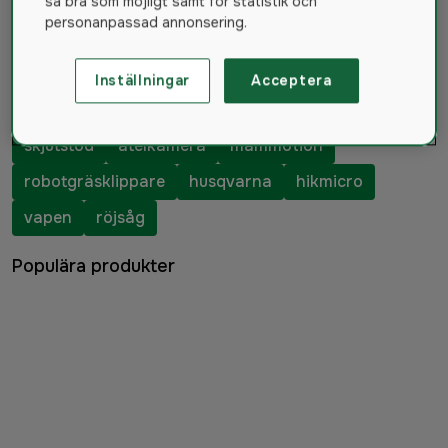
kundtjänst på telefon
0345-40 000
eller
info@hylte-
så bra som möjligt samt för statistik och
lantman.com
personanpassad annonsering.
Inställningar
Acceptera
Populära sökningar
skjutstöd
åtelkamera
mammotion
robotgräsklippare
husqvarna
hikmicro
vapen
röjsåg
Populära produkter