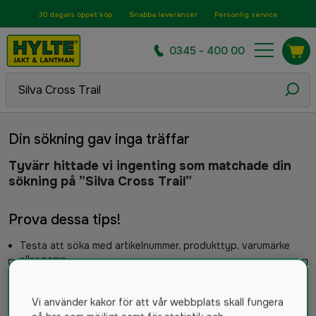
30 dagars öppet köp
Snabba leveranser
Personlig service
0345 - 400 00
Din sökning gav inga träffar
Tyvärr hittade vi ingenting som matchade din
sökning på ”Silva Cross Trail”
Prova dessa tips!
Testa att söka med artikelnummer, produkttyp, varumärke
eller namn
Kontrollera stavningen
Testa en annan sökterm
Om du fortfarande behöver hjälp kan du kontakta vår
Vi använder kakor för att vår webbplats skall fungera