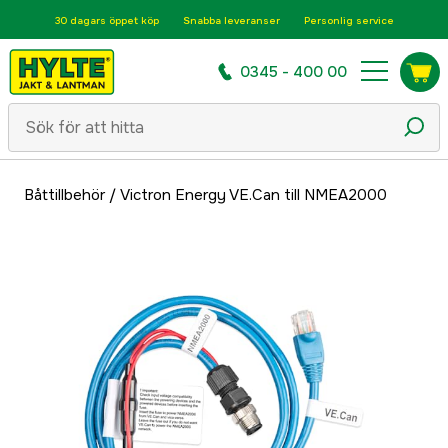
30 dagars öppet köp
Snabba leveranser
Personlig service
0345 - 400 00
Båttillbehör
/
Victron Energy VE.Can till NMEA2000