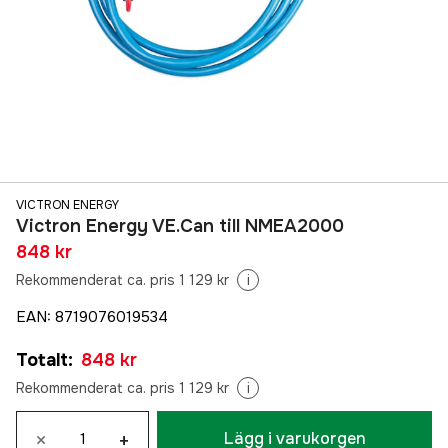
VICTRON ENERGY
Victron Energy VE.Can till NMEA2000
848 kr
Rekommenderat ca. pris 1 129 kr
i
EAN
:
8719076019534
Totalt
:
848 kr
Rekommenderat ca. pris 1 129 kr
i
×
+
Lägg i varukorgen