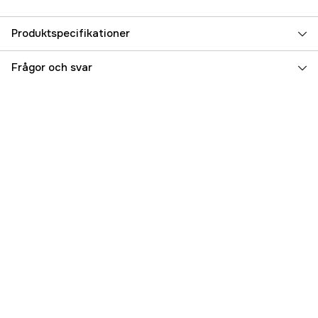
Produktspecifikationer
Referensnummer
5000072317
Frågor och svar
Tillverkarens artikelnummer
ASS030520200
EAN
8719076019534