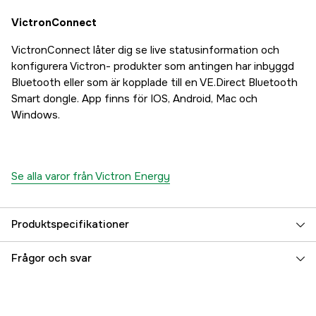
VictronConnect
VictronConnect låter dig se live statusinformation och
konfigurera Victron- produkter som antingen har inbyggd
Bluetooth eller som är kopplade till en VE.Direct Bluetooth
Smart dongle. App finns för IOS, Android, Mac och
Windows.
Se alla varor från Victron Energy
Produktspecifikationer
Referensnummer
5000019802
Frågor och svar
Tillverkarens artikelnummer
PIN121801200
EAN
8719076045373