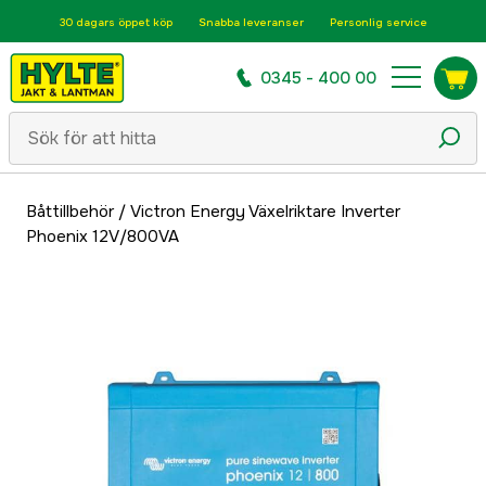
30 dagars öppet köp
Snabba leveranser
Personlig service
0345 - 400 00
Båttillbehör
/
Victron Energy Växelriktare Inverter
Phoenix 12V/800VA