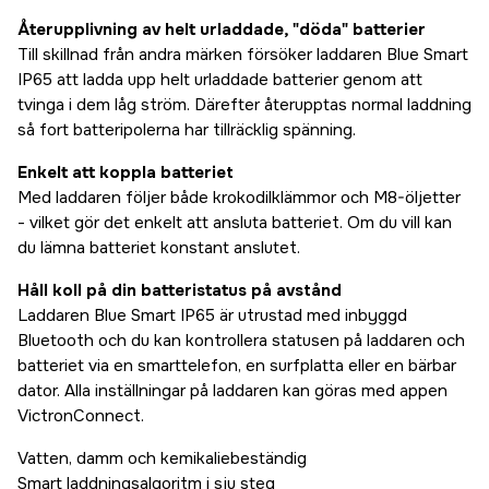
Återupplivning av helt urladdade, "döda" batterier
Till skillnad från andra märken försöker laddaren Blue Smart
IP65 att ladda upp helt urladdade batterier genom att
tvinga i dem låg ström. Därefter återupptas normal laddning
så fort batteripolerna har tillräcklig spänning.
Enkelt att koppla batteriet
Med laddaren följer både krokodilklämmor och M8-öljetter
- vilket gör det enkelt att ansluta batteriet. Om du vill kan
du lämna batteriet konstant anslutet.
Håll koll på din batteristatus på avstånd
Laddaren Blue Smart IP65 är utrustad med inbyggd
Bluetooth och du kan kontrollera statusen på laddaren och
batteriet via en smarttelefon, en surfplatta eller en bärbar
dator. Alla inställningar på laddaren kan göras med appen
VictronConnect.
Vatten, damm och kemikaliebeständig
Smart laddningsalgoritm i sju steg