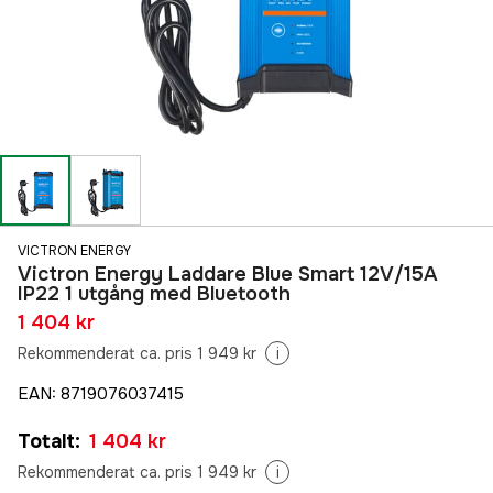
VICTRON ENERGY
Victron Energy Laddare Blue Smart 12V/15A
IP22 1 utgång med Bluetooth
1 404 kr
Rekommenderat ca. pris 1 949 kr
i
EAN
:
8719076037415
Totalt
:
1 404 kr
Rekommenderat ca. pris 1 949 kr
i