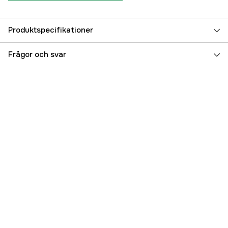
Produktspecifikationer
Referensnummer
5000070548
Frågor och svar
Tillverkarens artikelnummer
BPC121542002
EAN
8719076037415