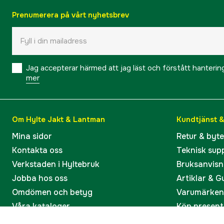
Prenumerera på vårt nyhetsbrev
Jag accepterar härmed att jag läst och förstått hanteri
mer
Om Hylte Jakt & Lantman
Kundtjänst 
Mina sidor
Retur & byt
Kontakta oss
Teknisk sup
Verkstaden i Hyltebruk
Bruksanvisn
Jobba hos oss
Artiklar & G
Omdömen och betyg
Varumärken
Våra kataloger
Köp present
Ångra köp