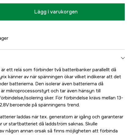
Lägg i varukorgen
lager
är ett relä som förbinder två batteribanker parallellt då
ix känner av när spänningen ökar vilket indikerar att det
der batterierna. Den isolerar även batterierna då
är mikroprocessorstyrt och tar även hänsyn till
rbindelse/isolering sker. För förbindelse krävs mellan 13-
1-12,8V beroende på spänningens trend.
 batterier laddas när tex. generatorn är igång och garanterar
 ur startbatteriet då laddström saknas. Skulle
r av någon annan orsak så finns möjligheten att förbinda