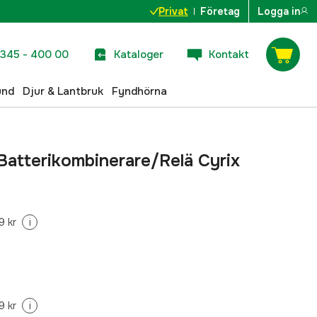
Privat
Företag
Logga in
345 - 400 00
Kataloger
Kontakt
und
Djur & Lantbruk
Fyndhörna
Batterikombinerare/Relä Cyrix
9 kr
i
9 kr
i