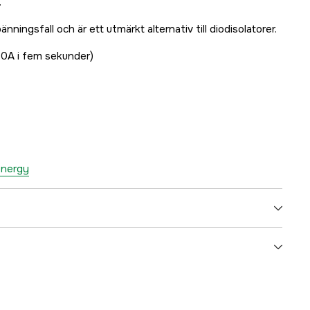
.
änningsfall och är ett utmärkt alternativ till diodisolatorer.
80A i fem sekunder)
 Energy
5000025692
ummer
CYR010120011R