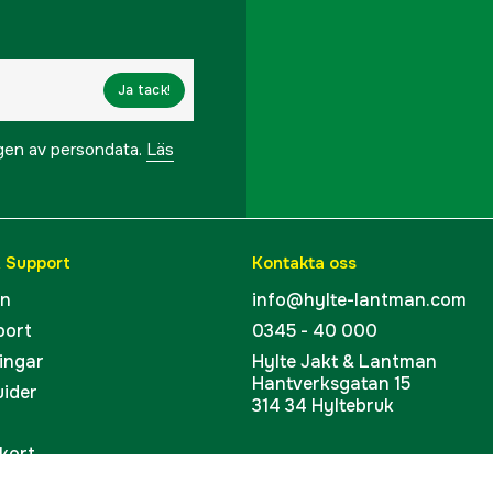
Ja tack!
ngen av persondata.
Läs
& Support
Kontakta oss
en
info@hylte-lantman.com
port
0345 - 40 000
ingar
Hylte Jakt & Lantman
Hantverksgatan 15
uider
314 34 Hyltebruk
kort