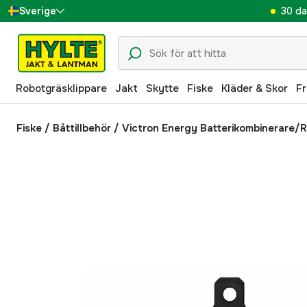
30 da
Sverige
Danmark
Suomi
Robotgräsklippare
Jakt
Skytte
Fiske
Kläder & Skor
Fr
Norge
Deutschland
Fiske
/
Båttillbehör
/
Victron Energy Batterikombinerare/R