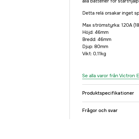
alla batterier för starthjälp
Detta relä orsakar inget sp
Max strömstyrka: 120A (1
Höjd: 46mm
Bredd: 46mm
Djup: 80mm
Vikt: 0,11kg
Se alla varor från Victron
Produktspecifikationer
Referensnummer
Frågor och svar
Tillverkarens artikeln