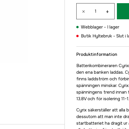
×
+
Webblager -
I lager
Butik Hyltebruk -
Slut i 
Produktinformation
Batterikombineraren Cyrix 
den ena banken laddas. Cyr
finns laddström och förbin
spänningen minskar. Cyrix 
spänningens trend innan fö
13,8V och för isolering 1
Cyrix säkerställer att alla
dessutom att man inte drar
startbatteriet ha dragit u