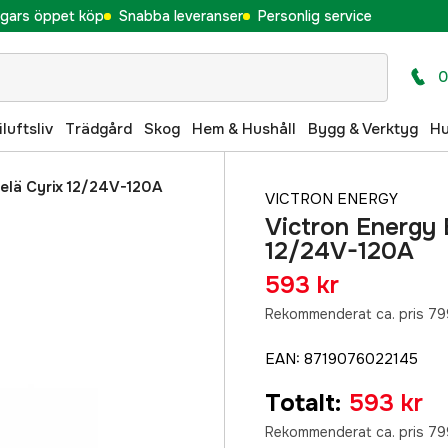
gars öppet köp
Snabba leveranser
Personlig service
0
iluftsliv
Trädgård
Skog
Hem & Hushåll
Bygg & Verktyg
H
elä Cyrix 12/24V-120A
VICTRON ENERGY
Victron Energy 
12/24V-120A
593 kr
Rekommenderat ca. pris 79
EAN
:
8719076022145
Totalt
:
593 kr
Rekommenderat ca. pris 79