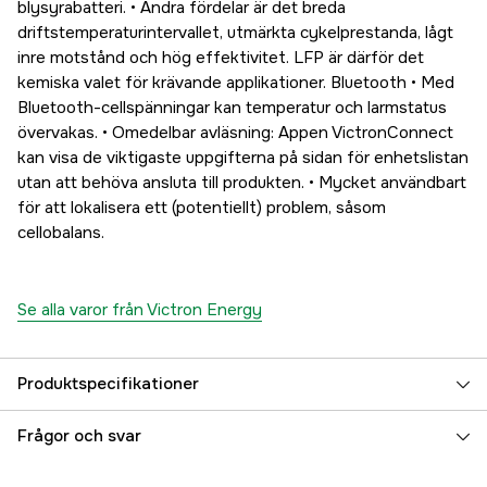
blysyrabatteri. • Andra fördelar är det breda
driftstemperaturintervallet, utmärkta cykelprestanda, lågt
inre motstånd och hög effektivitet. LFP är därför det
kemiska valet för krävande applikationer. Bluetooth • Med
Bluetooth-cellspänningar kan temperatur och larmstatus
övervakas. • Omedelbar avläsning: Appen VictronConnect
kan visa de viktigaste uppgifterna på sidan för enhetslistan
utan att behöva ansluta till produkten. • Mycket användbart
för att lokalisera ett (potentiellt) problem, såsom
cellobalans.
Se alla varor från Victron Energy
Produktspecifikationer
Referensnummer
5000075020
Frågor och svar
Tillverkarens artikelnummer
BAT512120610