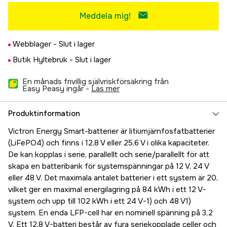
Meddela mig!
Webblager -
Slut i lager
Butik Hyltebruk -
Slut i lager
En månads frivillig självriskförsäkring från
Easy Peasy ingår -
läs mer
Produktinformation
Victron Energy Smart-batterier är litiumjärnfosfatbatterier
(LiFePO4) och finns i 12,8 V eller 25,6 V i olika kapaciteter.
De kan kopplas i serie, parallellt och serie/parallellt för att
skapa en batteribank för systemspänningar på 12 V, 24 V
eller 48 V. Det maximala antalet batterier i ett system är 20,
vilket ger en maximal energilagring på 84 kWh i ett 12 V-
system och upp till 102 kWh i ett 24 V-1) och 48 V1)
system. En enda LFP-cell har en nominell spänning på 3,2
V. Ett 12,8 V-batteri består av fyra seriekopplade celler och