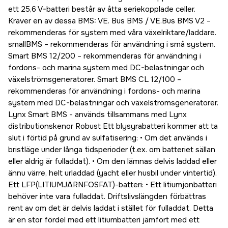
ett 25,6 V-batteri består av åtta seriekopplade celler.
Kräver en av dessa BMS: VE. Bus BMS / VE.Bus BMS V2 –
rekommenderas för system med våra växelriktare/laddare.
smallBMS – rekommenderas för användning i små system.
Smart BMS 12/200 – rekommenderas för användning i
fordons- och marina system med DC-belastningar och
växelströmsgeneratorer. Smart BMS CL 12/100 –
rekommenderas för användning i fordons- och marina
system med DC-belastningar och växelströmsgeneratorer.
Lynx Smart BMS - används tillsammans med Lynx
distributionskenor Robust Ett blysyrabatteri kommer att ta
slut i förtid på grund av sulfatisering: • Om det används i
bristläge under långa tidsperioder (t.ex. om batteriet sällan
eller aldrig är fulladdat). • Om den lämnas delvis laddad eller
ännu värre, helt urladdad (yacht eller husbil under vintertid).
Ett LFP(LITIUMJÄRNFOSFAT)-batteri: • Ett litiumjonbatteri
behöver inte vara fulladdat. Driftslivslängden förbättras
rent av om det är delvis laddat i stället för fulladdat. Detta
är en stor fördel med ett litiumbatteri jämfört med ett