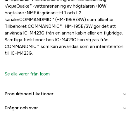
•AquaQuake™-vattenrensning av högtalaren •10W
högtalare •NMEA-gränsnitt•L1 och L2
kanalerCOMMANDMIC™ (HM-195B/SW) som tillbehör
Tillbehöret COMMANDMIC™, HM-195B/SW gör det att
använda IC-M423G från en annan kabin eller en flybridge.
Samtliga funktioner hos IC-M423G kan styras från
COMMANDMIC™ som kan användas som en interntelefon
till IC-M423G.
Se alla varor från Icom
Produktspecifikationer
Referensnummer
5000025679
Frågor och svar
Tillverkarens artikelnummer
81442