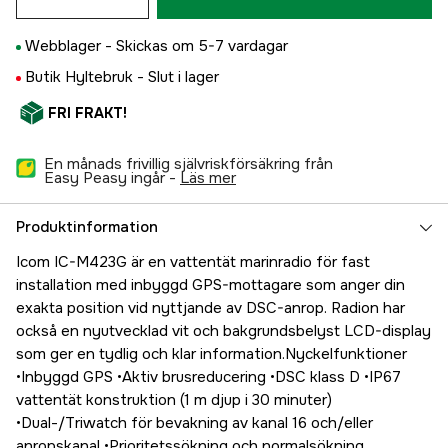
Webblager -
Skickas om 5-7 vardagar
Butik Hyltebruk -
Slut i lager
FRI FRAKT!
En månads frivillig självriskförsäkring från
Easy Peasy ingår -
läs mer
Produktinformation
Icom IC-M423G är en vattentät marinradio för fast
installation med inbyggd GPS-mottagare som anger din
exakta position vid nyttjande av DSC-anrop. Radion har
också en nyutvecklad vit och bakgrundsbelyst LCD-display
som ger en tydlig och klar information.Nyckelfunktioner
•Inbyggd GPS •Aktiv brusreducering •DSC klass D •IP67
vattentät konstruktion (1 m djup i 30 minuter)
•Dual-/Triwatch för bevakning av kanal 16 och/eller
anropskanal •Prioritetssökning och normalsökning