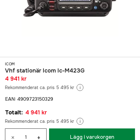
ICOM
Vhf stationär Icom Ic-M423G
4 941 kr
Rekommenderat ca. pris 5 495 kr
i
EAN
:
4909723150329
Totalt
:
4 941 kr
Rekommenderat ca. pris 5 495 kr
i
×
+
Lägg i varukorgen