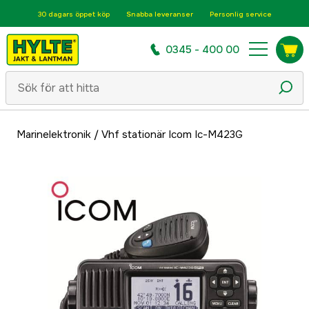
30 dagars öppet köp
Snabba leveranser
Personlig service
0345 - 400 00
Marinelektronik
/
Vhf stationär Icom Ic-M423G