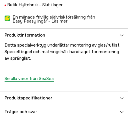
Butik Hyltebruk -
Slut i lager
En månads frivillig självriskförsäkring från
Easy Peasy ingår -
läs mer
Produktinformation
Detta specialverktyg underlättar montering av glas/rutlist.
Speciell bygel och matningshål i handtaget för montering
av spränglist.
Se alla varor från SeaSea
Produktspecifikationer
Referensnummer
5000025623
Frågor och svar
Tillverkarens artikelnummer
17.5870