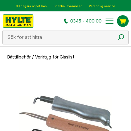
30 dagars öppet köp
Snabba leveranser
Personlig service
0345 - 400 00
Båttillbehör
/
Verktyg för Glaslist