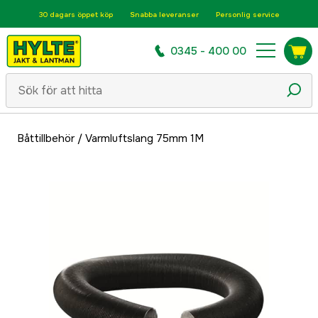
30 dagars öppet köp
Snabba leveranser
Personlig service
0345 - 400 00
Båttillbehör
/
Varmluftslang 75mm 1M