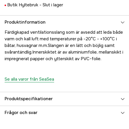
Butik Hyltebruk -
Slut i lager
Produktinformation
Färdigkapad ventilationsslang som är avsedd att leda både
varm och kall luft med temperaturer på -20°C - +100°C i
båtar, husvagnar m.m.Slangen är en lätt och böjlig samt
svårantändlig.Innerskiktet är av aluminiumfolie, mellanskikt i
impregnerat papper och ytterskikt av PVC-folie.
Se alla varor från SeaSea
Produktspecifikationer
Referensnummer
5000025461
Frågor och svar
Tillverkarens artikelnummer
17.49015