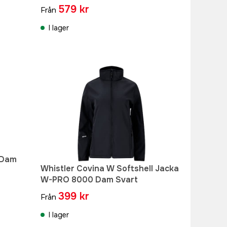
579 kr
Från
I lager
 Dam
Whistler Covina W Softshell Jacka
W-PRO 8000 Dam Svart
399 kr
Från
I lager