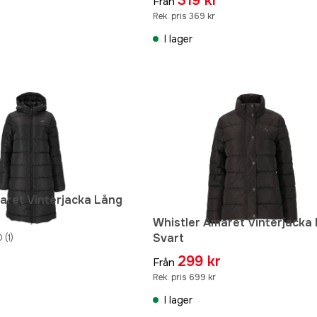
319 kr
Från
Rek. pris 369 kr
I lager
aret Vinterjacka Lång
Whistler Amaret Vinterjacka
Svart
0
(1)
r
299 kr
Från
Rek. pris 699 kr
I lager