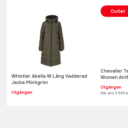
Outlet
Chevalier T
Whistler Abella W Lång Vadderad
Women Anth
Jacka Mörkgrön
Utgången
Utgången
Rek. pris 3 999 k