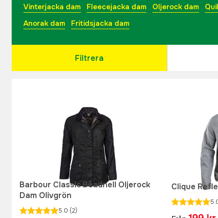
Vinterjacka dam
Fleecejacka dam
Oljerock dam
Qui
Anorak dam
Fritidsjacka dam
Filtrera
Barbour Classic Beadnell Oljerock
Clique Refl
Dam Olivgrön
5.
5.0
(2)