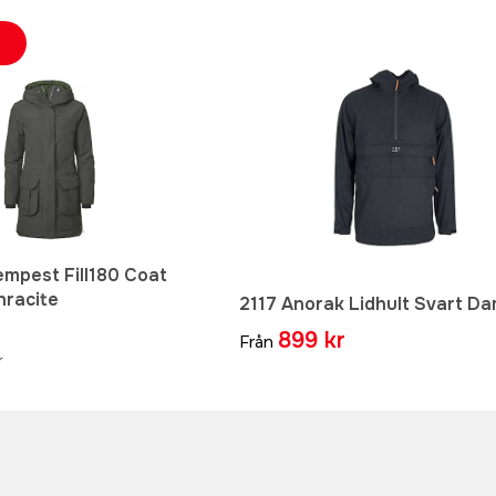
empest Fill180 Coat
racite
2117 Anorak Lidhult Svart D
899 kr
Från
r