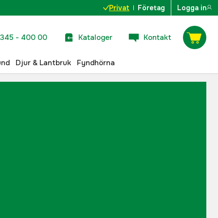
Privat
Företag
Logga in
345 - 400 00
Kataloger
Kontakt
und
Djur & Lantbruk
Fyndhörna