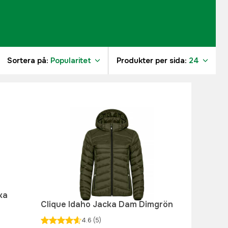
Sortera på:
Popularitet
Produkter per sida:
24
4
1
1
ka
Clique Idaho Jacka Dam Dimgrön
4.6
(5)