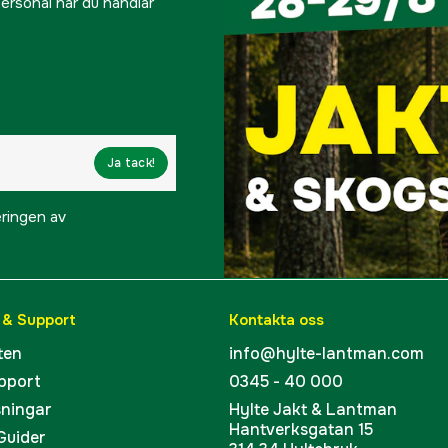
 personal när du handlar
Ja tack!
eringen av
 & Support
Kontakta oss
ten
info@hylte-lantman.com
pport
0345 - 40 000
sningar
Hylte Jakt & Lantman
Hantverksgatan 15
 Guider