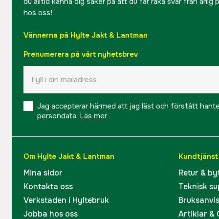
du alltid känna dig säker på att du får raka svar från ärlig
hos oss!
Vännerna på Hylte Jakt & Lantman
Prenumerera på vårt nyhetsbrev
Jag accepterar härmed att jag läst och förstått hant
persondata.
Läs mer
Om Hylte Jakt & Lantman
Kundtjänst
Mina sidor
Retur & by
Kontakta oss
Teknisk su
Verkstaden i Hyltebruk
Bruksanvi
Jobba hos oss
Artiklar &