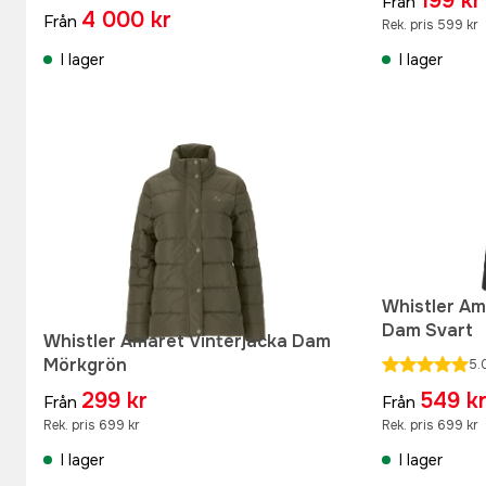
199 kr
Från
4 000 kr
Från
Rek. pris 599 kr
I lager
I lager
Whistler Am
Dam Svart
Whistler Amaret Vinterjacka Dam
Mörkgrön
5.
299 kr
549 k
Från
Från
Rek. pris 699 kr
Rek. pris 699 kr
I lager
I lager