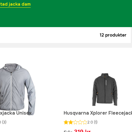
ltad jacka dam
12
produkter
exjacka Unisex
Husqvarna Xplorer Fleecejac
0
(3)
2.0
(1)