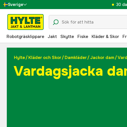
30 da
Sverige
Danmark
Suomi
Robotgräsklippare
Jakt
Skytte
Fiske
Kläder & Skor
Fr
Norge
Deutschland
Hylte
/
Kläder och Skor
/
Damkläder
/
Jackor dam
/
Var
Vardagsjacka d