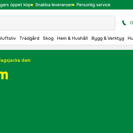
gars öppet köp
Snabba leveranser
Personlig service
0
iluftsliv
Trädgård
Skog
Hem & Hushåll
Bygg & Verktyg
H
dagsjacka dam
am