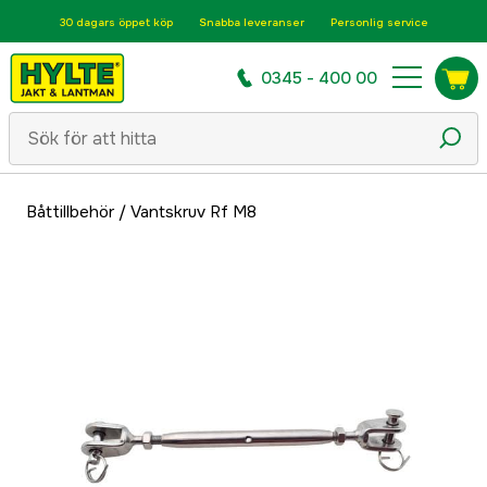
30 dagars öppet köp
Snabba leveranser
Personlig service
0345 - 400 00
Båttillbehör
/
Vantskruv Rf M8