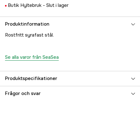
Butik Hyltebruk -
Slut i lager
Produktinformation
Rostfritt syrafast stål.
Se alla varor från SeaSea
Produktspecifikationer
Referensnummer
5000025429
Frågor och svar
Tillverkarens artikelnummer
17.3432
EAN
7393401034327