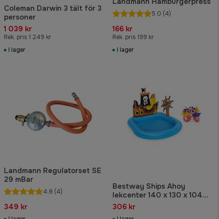
Landmann Hamburgerpress
Coleman Darwin 3 tält för 3
5.0
(4)
personer
1 039 kr
166 kr
Rek. pris 1 249 kr
Rek. pris 199 kr
I lager
I lager
Landmann Regulatorset SE
29 mBar
Bestway Ships Ahoy
4.8
(4)
lekcenter 140 x 130 x 104
cm
349 kr
306 kr
I lager
I lager