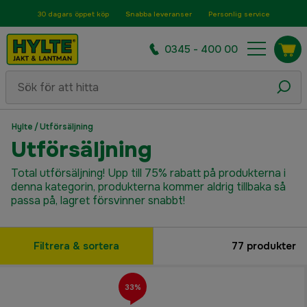
30 dagars öppet köp
Snabba leveranser
Personlig service
0345 - 400 00
Hylte
/
Utförsäljning
Utförsäljning
Total utförsäljning! Upp till 75% rabatt på produkterna i
denna kategorin, produkterna kommer aldrig tillbaka så
passa på, lagret försvinner snabbt!
Filtrera & sortera
77
produkter
33%