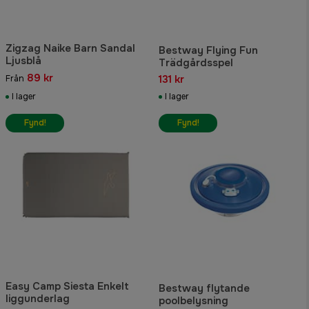
Zigzag Naike Barn Sandal
Bestway Flying Fun
Ljusblå
Trädgårdsspel
89 kr
131 kr
Från
I lager
I lager
Fynd!
Fynd!
Easy Camp Siesta Enkelt
Bestway flytande
liggunderlag
poolbelysning