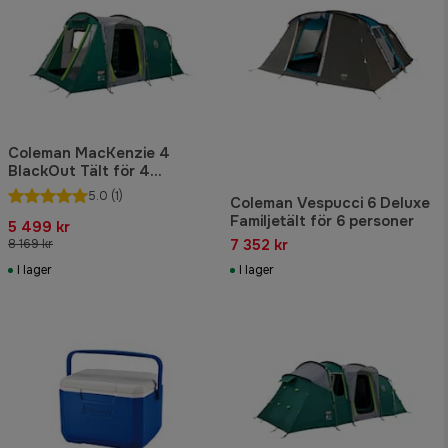
Coleman MacKenzie 4
BlackOut Tält för 4
personer
5.0
(1)
Coleman Vespucci 6 Deluxe
Familjetält för 6 personer
5 499 kr
7 352 kr
8 169 kr
I lager
I lager