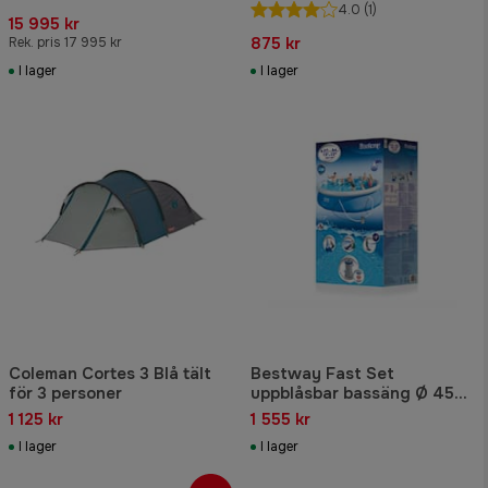
Greenway batteri
Kylbox Blå-Grå
4.0
(1)
15 995 kr
875 kr
Rek. pris 17 995 kr
I lager
I lager
Coleman Cortes 3 Blå tält
Bestway Fast Set
för 3 personer
uppblåsbar bassäng Ø 457
x 84 cm. 9.677 liter
1 125 kr
1 555 kr
I lager
I lager