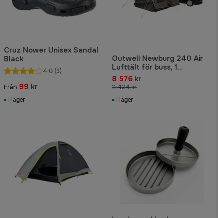
Cruz Nower Unisex Sandal
Outwell Newburg 240 Air
Black
Lufttält för buss, 1
4.0
(3)
uppehållsrum
8 576 kr
99 kr
Från
11 424 kr
I lager
I lager