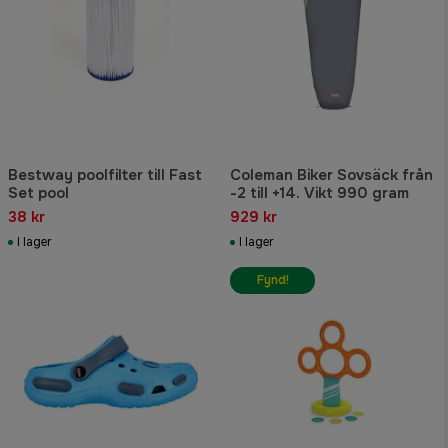
Bestway poolfilter till Fast
Coleman Biker Sovsäck från
Set pool
-2 till +14. Vikt 990 gram
38 kr
929 kr
I lager
I lager
Fynd!