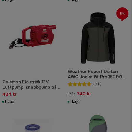
5%
Weather Report Delton
AWG Jacka W-Pro 15000
Coleman Elektrisk 12V
Herr Svart/Grågrön
5.0
(1)
Luftpump, snabbpump på
679 liter per minut
740 kr
424 kr
Från
I lager
I lager