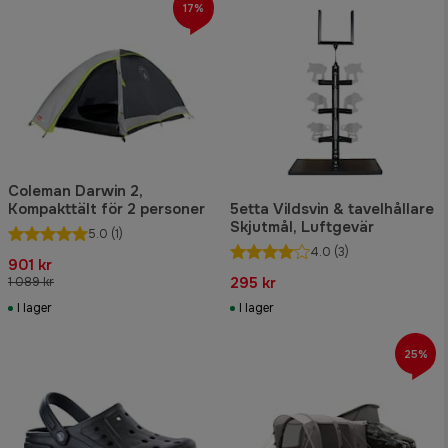
17%
Coleman Darwin 2,
Kompakttält för 2 personer
5etta Vildsvin & tavelhållare
Skjutmål, Luftgevär
5.0
(1)
4.0
(3)
901 kr
295 kr
1 089 kr
I lager
I lager
25%