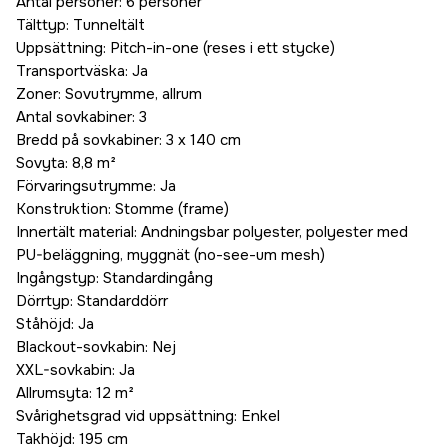
Antal personer: 6 personer
Tälttyp: Tunneltält
Uppsättning: Pitch-in-one (reses i ett stycke)
Transportväska: Ja
Zoner: Sovutrymme, allrum
Antal sovkabiner: 3
Bredd på sovkabiner: 3 x 140 cm
Sovyta: 8,8 m²
Förvaringsutrymme: Ja
Konstruktion: Stomme (frame)
Innertält material: Andningsbar polyester, polyester med
PU-beläggning, myggnät (no-see-um mesh)
Ingångstyp: Standardingång
Dörrtyp: Standarddörr
Ståhöjd: Ja
Blackout-sovkabin: Nej
XXL-sovkabin: Ja
Allrumsyta: 12 m²
Svårighetsgrad vid uppsättning: Enkel
Takhöjd: 195 cm