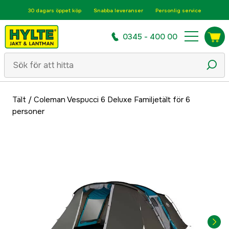
30 dagars öppet köp
Snabba leveranser
Personlig service
0345 - 400 00
Tält
/
Coleman Vespucci 6 Deluxe Familjetält för 6
personer