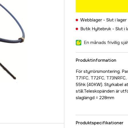
Webblager -
Slut i lager
Butik Hyltebruk -
Slut i 
En månads frivillig sj
Produktinformation
För styrrörsmontering. Pas
T71FC, T72FC, T73NRFC, 
55hk (40KW). Styrkabel att
stål.Teleskopänden är utf
slaglängd = 228mm
Produktspecifikationer