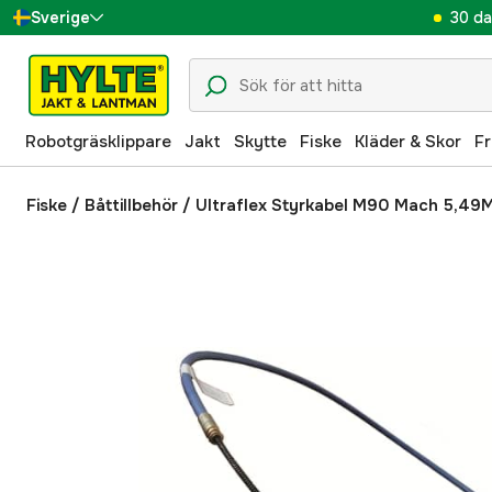
30 da
Sverige
Danmark
Suomi
Robotgräsklippare
Jakt
Skytte
Fiske
Kläder & Skor
Fr
Norge
Deutschland
Fiske
/
Båttillbehör
/
Ultraflex Styrkabel M90 Mach 5,49M