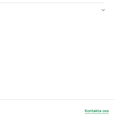
5000024435
ummer
42907S
8031164429071
Kontakta oss