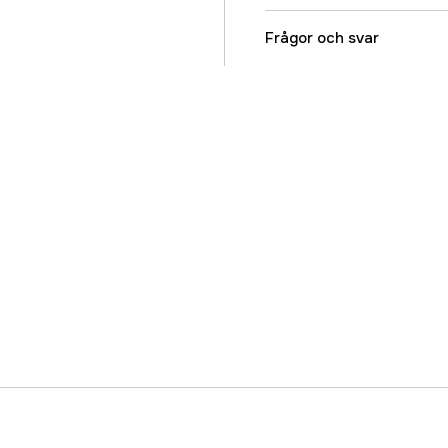
Referensnummer
Frågor och svar
Tillverkarens artikeln
EAN