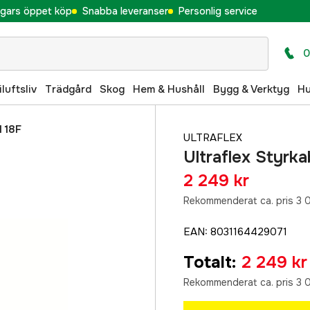
gars öppet köp
Snabba leveranser
Personlig service
0
iluftsliv
Trädgård
Skog
Hem & Hushåll
Bygg & Verktyg
H
 18F
ULTRAFLEX
Ultraflex Styr
2 249 kr
Rekommenderat ca. pris 3 
EAN
:
8031164429071
Totalt
:
2 249 kr
Rekommenderat ca. pris 3 