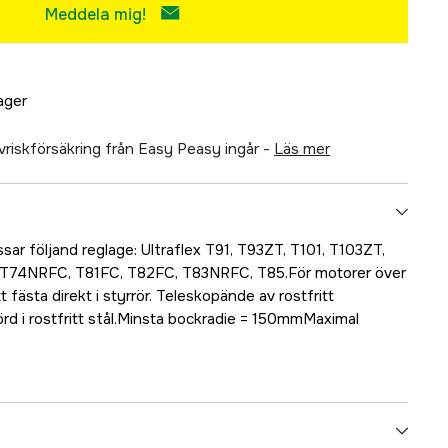
Meddela mig!
lager
älvriskförsäkring från Easy Peasy ingår -
läs mer
sar följand reglage: Ultraflex T91, T93ZT, T101, T103ZT,
T74NRFC, T81FC, T82FC, T83NRFC, T85.För motorer över
 fästa direkt i styrrör. Teleskopände av rostfritt
örd i rostfritt stål.Minsta bockradie = 150mmMaximal