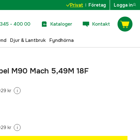
Privat
Företag
Logga in
345 - 400 00
Kataloger
Kontakt
und
Djur & Lantbruk
Fyndhörna
kabel M90 Mach 5,49M 18F
029 kr
i
029 kr
i