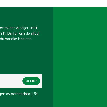
 av det vi säljer. Jakt,
911. Därför kan du alltid
r du handlar hos oss!
Ja tack!
ngen av persondata.
Läs