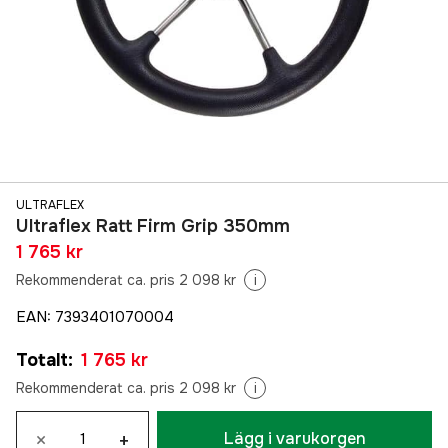
ULTRAFLEX
Ultraflex Ratt Firm Grip 350mm
1 765 kr
Rekommenderat ca. pris 2 098 kr
i
EAN
:
7393401070004
Totalt
:
1 765 kr
Rekommenderat ca. pris 2 098 kr
i
×
+
Lägg i varukorgen