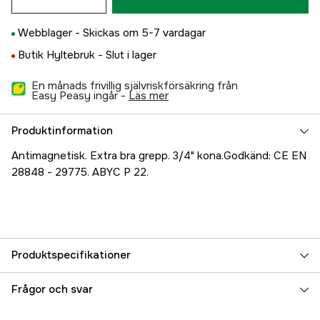
Webblager -
Skickas om 5-7 vardagar
Butik Hyltebruk -
Slut i lager
En månads frivillig självriskförsäkring från
Easy Peasy ingår -
läs mer
Produktinformation
Antimagnetisk. Extra bra grepp. 3/4" kona.Godkänd: CE EN
28848 - 29775. ABYC P 22.
Produktspecifikationer
Referensnummer
5000022686
Frågor och svar
Tillverkarens artikelnummer
39442D