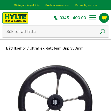
30 dagars öppet köp
Snabba leveranser
Personlig service
0345 - 400 00
Båttillbehör
/
Ultraflex Ratt Firm Grip 350mm