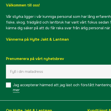
Välkommen till oss!
Vår styrka ligger i vår kunniga personal som har lång erfarenhet
fiske, skog, trädgård och lantbruk har varit vårt fokus sedan 1
känna dig säker på att du får raka svar från ärlig personal nä
Vännerna på Hylte Jakt & Lantman
Prenumerera på vårt nyhetsbrev
Jag accepterar härmed att jag läst och förstått hanteri
mer
Om Hylte Jakt & Lantman
Kundtjänst 