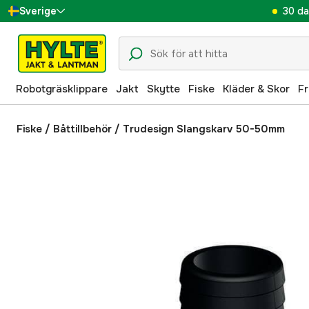
30 da
Sverige
Danmark
Suomi
Robotgräsklippare
Jakt
Skytte
Fiske
Kläder & Skor
Fr
Norge
Deutschland
Fiske
/
Båttillbehör
/
Trudesign Slangskarv 50-50mm