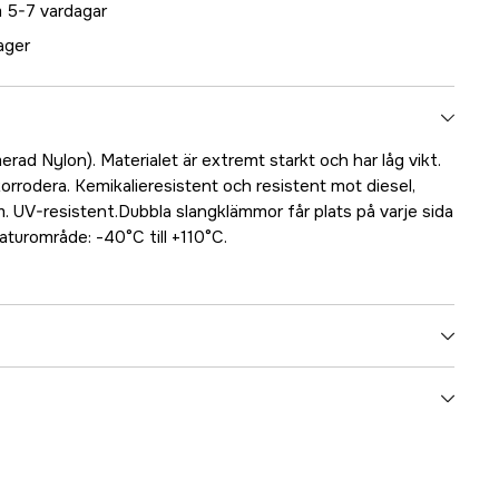
 5-7 vardagar
lager
erad Nylon). Materialet är extremt starkt och har låg vikt.
 korrodera. Kemikalieresistent och resistent mot diesel,
. UV-resistent.Dubbla slangklämmor får plats på varje sida
turområde: -40°C till +110°C.
5000025055
ummer
17.48923