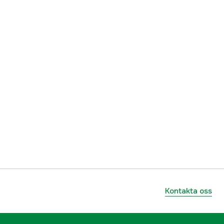
9421007121764
Kontakta oss