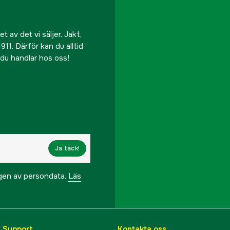
 av det vi säljer. Jakt,
911. Därför kan du alltid
r du handlar hos oss!
Ja tack!
ngen av persondata.
Läs
& Support
Kontakta oss