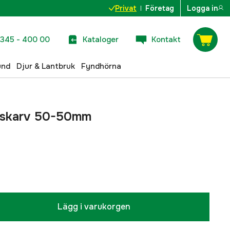
Privat
Företag
Logga in
345 - 400 00
Kataloger
Kontakt
und
Djur & Lantbruk
Fyndhörna
gskarv 50-50mm
Lägg i varukorgen