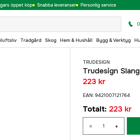
gars öppet köp
Snabba leveranser
Personlig service
0
iluftsliv
Trädgård
Skog
Hem & Hushåll
Bygg & Verktyg
H
TRUDESIGN
Trudesign Slan
223 kr
EAN
:
9421007121764
Totalt
:
223 kr
×
+