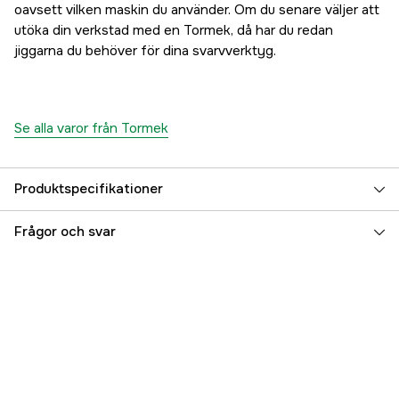
oavsett vilken maskin du använder. Om du senare väljer att
utöka din verkstad med en Tormek, då har du redan
jiggarna du behöver för dina svarvverktyg.
Se alla varor från Tormek
Produktspecifikationer
Referensnummer
4000028840
Frågor och svar
Tillverkarens artikelnummer
BGM-100
EAN
7392485006114