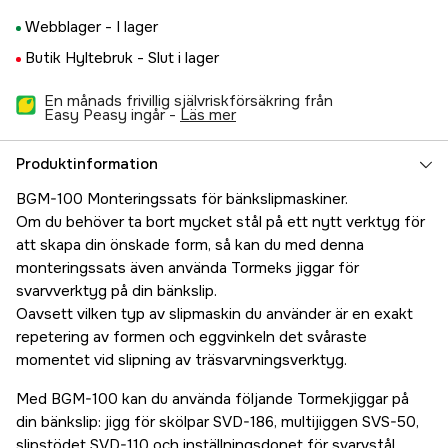
Webblager -
I lager
Butik Hyltebruk -
Slut i lager
En månads frivillig självriskförsäkring från
Easy Peasy ingår -
läs mer
Produktinformation
BGM-100 Monteringssats för bänkslipmaskiner.
Om du behöver ta bort mycket stål på ett nytt verktyg för
att skapa din önskade form, så kan du med denna
monteringssats även använda Tormeks jiggar för
svarvverktyg på din bänkslip.
Oavsett vilken typ av slipmaskin du använder är en exakt
repetering av formen och eggvinkeln det svåraste
momentet vid slipning av träsvarvnings­verktyg.
Med BGM-100 kan du använda följande Tormekjiggar på
din bänkslip: jigg för skölpar SVD-186, multijiggen SVS-50,
slipstödet SVD-110 och inställningsdonet för svarvstål