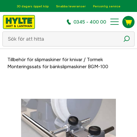
30 dagars öppet köp
Snabba leveranser
Personlig service
0345 - 400 00
Tillbehör för slipmaskiner för knivar
/
Tormek
Monteringssats för bänkslipmaskiner BGM-100