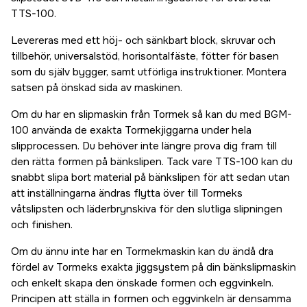
TTS-100.
Levereras med ett höj- och sänkbart block, skruvar och
tillbehör, universalstöd, horisontalfäste, fötter för basen
som du själv bygger, samt utförliga instruktioner. Montera
satsen på önskad sida av maskinen.
Om du har en slipmaskin från Tormek så kan du med BGM-
100 använda de exakta Tormekjiggarna under hela
slipprocessen. Du behöver inte längre prova dig fram till
den rätta formen på bänkslipen. Tack vare TTS-100 kan du
snabbt slipa bort material på bänkslipen för att sedan utan
att inställningarna ändras flytta över till Tormeks
våtslipsten och läderbrynskiva för den slutliga slipningen
och finishen.
Om du ännu inte har en Tormekmaskin kan du ändå dra
fördel av Tormeks exakta jiggsystem på din bänkslipmaskin
och enkelt skapa den önskade formen och eggvinkeln.
Principen att ställa in formen och eggvinkeln är densamma