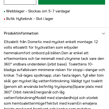
Webblager -
Skickas om 5-7 vardagar
Butik Hyltebruk -
Slut i lager
Produktinformation
Eltoalett från Dometic med mycket enkelt montage. 12
volts eltoalett för tryckvatten som erbjuder
hemmakomfort ombord på båten.Den är enkel att
eftermontera och tar minimalt med utrymme tack vare den
360º vridbara underdelen (orbit base). Toalettens 10-
bladiga avfallskvarn minimerar risken för stopp i slangar och
krökar. Två-läges spolknapp, utan fasta lägen, fyll eller töm
skål, ger mycket låg vattenförbrukning. Väldigt tyst toalett
(genom att använda befintlig tryckpump)Sparar plats med
360° Orbit-teknikEnergisnål och låg
vattenförbrukningModell med standardhöjd och storlek
som hemtoalettenHögeffektivt med kvarnEn emaljera