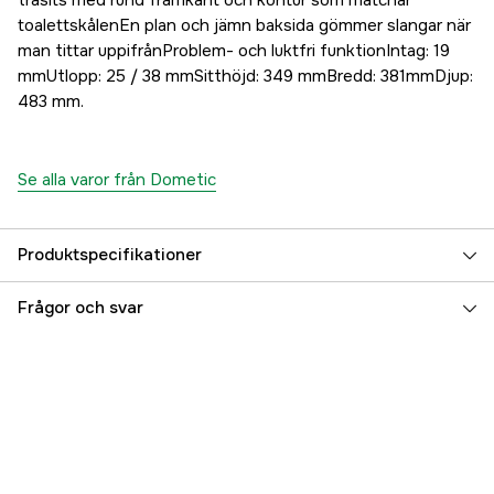
träsits med rund framkant och kontur som matchar
toalettskålenEn plan och jämn baksida gömmer slangar när
man tittar uppifrånProblem- och luktfri funktionIntag: 19
mmUtlopp: 25 / 38 mmSitthöjd: 349 mmBredd: 381mmDjup:
483 mm.
Se alla varor från Dometic
Produktspecifikationer
Referensnummer
5000024804
Frågor och svar
Tillverkarens artikelnummer
9108833970
EAN
0713814207366