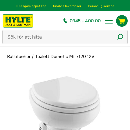
30 dagars öppet köp
Snabba leveranser
Personlig service
0345 - 400 00
Båttillbehör
/
Toalett Dometic Mf 7120 12V