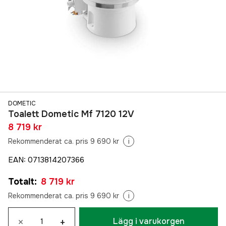
DOMETIC
Toalett Dometic Mf 7120 12V
8 719 kr
Rekommenderat ca. pris 9 690 kr
i
EAN
:
0713814207366
Totalt
:
8 719 kr
Rekommenderat ca. pris 9 690 kr
i
×
+
Lägg i varukorgen