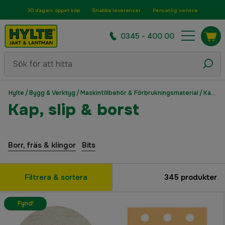
30 dagars öppet köp
Snabba leveranser
Personlig service
0345 - 400 00
Hylte
/
Bygg & Verktyg
/
Maskintillbehör & Förbrukningsmaterial
/
Kap, slip & borst
Kap, slip & borst
Borr, fräs & klingor
Bits
Filtrera & sortera
345
produkter
Fynd!