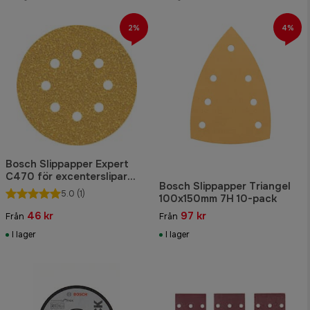
2%
4%
Bosch Slippapper Expert
C470 för excenterslipar
Bosch Slippapper Triangel
125mm, 8H, 5-pack
5.0
(1)
100x150mm 7H 10-pack
46 kr
97 kr
Från
Från
I lager
I lager