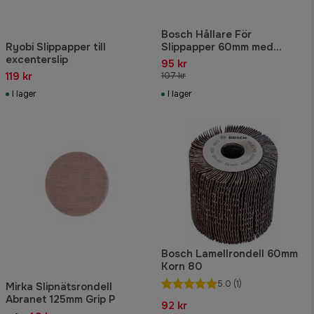
Bosch Hållare För
Ryobi Slippapper till
Slippapper 60mm med
excenterslip
sliprullar
95 kr
119 kr
107 kr
I lager
I lager
Bosch Lamellrondell 60mm
Korn 80
5.0
(1)
Mirka Slipnätsrondell
Abranet 125mm Grip P
92 kr