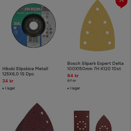
3%
Bosch Slipark Expert Delta
Hikoki Slipskiva Metall
100X150mm 7H K120 10st
125X6,0 1S Dpc
84 kr
34 kr
87 kr
I lager
I lager