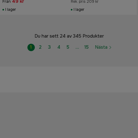
49 kr
Från
Rek. pris 209 kr
I lager
I lager
Du har sett 24 av 345 Produkter
1
2
3
4
5
…
15
Nästa