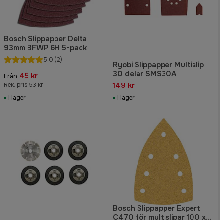
Bosch Slippapper Delta
93mm BFWP 6H 5-pack
5.0
(2)
Ryobi Slippapper Multislip
30 delar SMS30A
45 kr
Från
149 kr
Rek. pris 53 kr
I lager
I lager
Bosch Slippapper Expert
C470 för multislipar 100 x