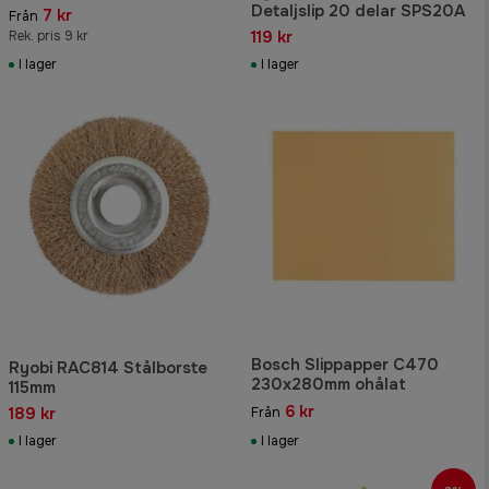
Detaljslip 20 delar SPS20A
7 kr
Från
119 kr
Rek. pris 9 kr
I lager
I lager
Bosch Slippapper C470
Ryobi RAC814 Stålborste
230x280mm ohålat
115mm
6 kr
189 kr
Från
I lager
I lager