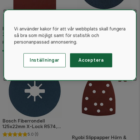
Bosch Slippapper C420
Bosch Fiberrondell
Vi använder kakor för att vår webbplats skall fungera
230x280mm ohålat
115x22mm X-Lock R574,
så bra som möjligt samt för statistik och
Best for Metal
4 kr
6 kr
personanpassad annonsering.
Från
Från
I lager
I lager
Inställningar
Acceptera
Bosch Fiberrondell
125x22mm X-Lock R574,
Best for Metal
5.0
(1)
Ryobi Slippapper Hörn &