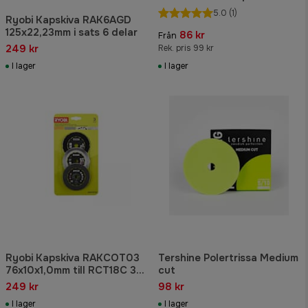
150 mm 10 -pack
5.0
(1)
Ryobi Kapskiva RAK6AGD
125x22,23mm i sats 6 delar
86 kr
Från
249 kr
Rek. pris 99 kr
I lager
I lager
Ryobi Kapskiva RAKCOT03
Tershine Polertrissa Medium
76x10x1,0mm till RCT18C 3-
cut
pack
249 kr
98 kr
I lager
I lager