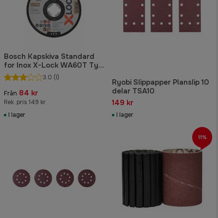
Bosch Kapskiva Standard
for Inox X-Lock WA60T Typ
41 10-pack
3.0
(1)
Ryobi Slippapper Planslip 10
delar TSA10
84 kr
Från
149 kr
Rek. pris 149 kr
I lager
I lager
11%