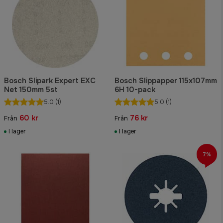
Bosch Slipark Expert EXC
Bosch Slippapper 115x107mm
Net 150mm 5st
6H 10-pack
5.0
(1)
5.0
(1)
60 kr
76 kr
Från
Från
I lager
I lager
7%