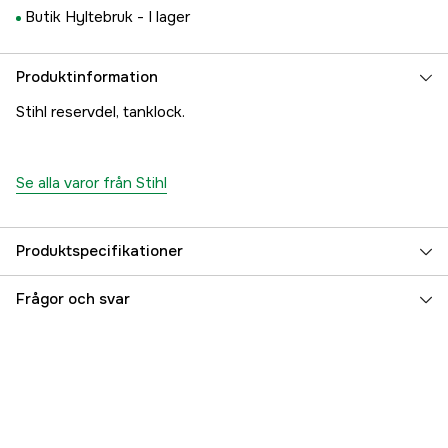
Butik Hyltebruk -
I lager
Produktinformation
Stihl reservdel, tanklock.
Se alla varor från Stihl
Produktspecifikationer
Referensnummer
1000042167
Frågor och svar
Tillverkarens artikelnummer
00003500537
EAN
795711916015