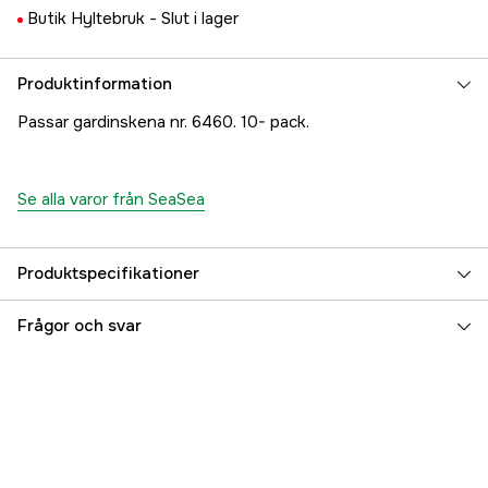
Butik Hyltebruk -
Slut i lager
Produktinformation
Passar gardinskena nr. 6460. 10- pack.
Se alla varor från SeaSea
Produktspecifikationer
Referensnummer
5000024657
Frågor och svar
Tillverkarens artikelnummer
17.46600
EAN
7393401466005