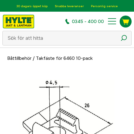
30 dagars öppet köp
Snabba leveranser
Personlig service
0345 - 400 00
Båttillbehör
/
Takfäste för 6460 10-pack