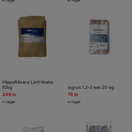
I lager
I lager
HippoRåvara Linfrökaka
10kg
Isgrus 1,2-3 mm 20 kg
249 kr
75 kr
I lager
I lager