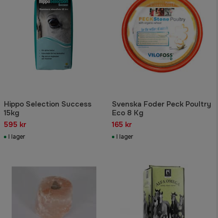
Hippo Selection Success
Svenska Foder Peck Poultry
15kg
Eco 8 Kg
595 kr
165 kr
I lager
I lager