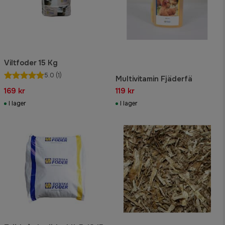
Viltfoder 15 Kg
5.0
(1)
Multivitamin Fjäderfä
169 kr
119 kr
I lager
I lager