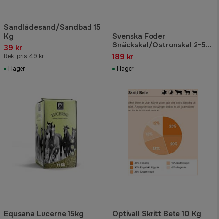
Sandlådesand/Sandbad 15
Kg
Svenska Foder
Snäckskal/Ostronskal 2-5
39 kr
mm 25 kg
189 kr
Rek. pris 49 kr
I lager
I lager
Equsana Lucerne 15kg
Optivall Skritt Bete 10 Kg