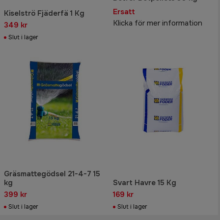
Ersatt
Kiselströ Fjäderfä 1 Kg
Klicka för mer information
349 kr
Slut i lager
Gräsmattegödsel 21-4-7 15
kg
Svart Havre 15 Kg
399 kr
169 kr
Slut i lager
Slut i lager