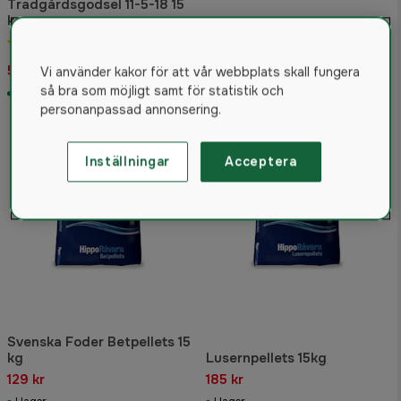
Trädgårdsgödsel 11-5-18 15
kg
Svenska Foder Easy-Strö
5.0
(3)
Halm 25 kg
519 kr
249 kr
Vi använder kakor för att vår webbplats skall fungera
så bra som möjligt samt för statistik och
I lager
I lager
personanpassad annonsering.
Inställningar
Acceptera
Svenska Foder Betpellets 15
kg
Lusernpellets 15kg
129 kr
185 kr