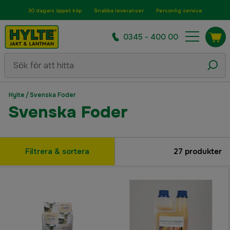
30 dagars öppet köp
Snabba leveranser
Personlig service
0345 - 400 00
Hylte
/
Svenska Foder
Svenska Foder
Filtrera & sortera
27
produkter