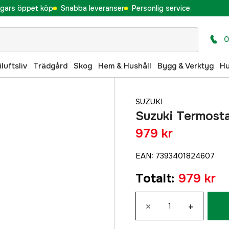
gars öppet köp
Snabba leveranser
Personlig service
0
iluftsliv
Trädgård
Skog
Hem & Hushåll
Bygg & Verktyg
H
SUZUKI
Suzuki Termost
979 kr
EAN
:
7393401824607
Totalt
:
979 kr
×
+