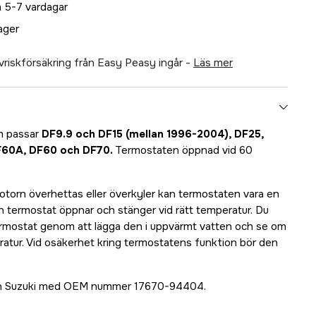
 5-7 vardagar
lager
älvriskförsäkring från Easy Peasy ingår -
läs mer
m passar
DF9.9 och DF15 (mellan 1996-2004), DF25,
F60A, DF60 och DF70.
Termostaten öppnad vid 60
torn överhettas eller överkyler kan termostaten vara en
 din termostat öppnar och stänger vid rätt temperatur. Du
termostat genom att lägga den i uppvärmt vatten och se om
ratur. Vid osäkerhet kring termostatens funktion bör den
från Suzuki med OEM nummer 17670-94404.