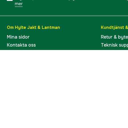
mer
Om Hylte Jakt & Lantman
Kundtjänst 
Mina sidor
Retur & byt
Kontakta oss
Teknisk sup
Verkstaden i Hyltebruk
Bruksanvisn
Jobba hos oss
Artiklar & G
Omdömen och betyg
Varumärken
Våra kataloger
Köp present
Ångra köp