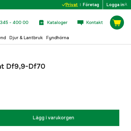
Privat
Företag
Logga in
345 - 400 00
Kataloger
Kontakt
und
Djur & Lantbruk
Fyndhörna
at Df9,9-Df70
Lägg i varukorgen