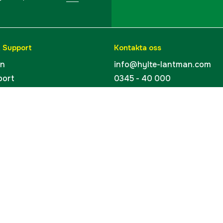
& Support
Kontakta oss
en
info@hylte-lantman.com
port
0345 - 40 000
ingar
Hylte Jakt & Lantman
Hantverksgatan 15
uider
314 34 Hyltebruk
kort