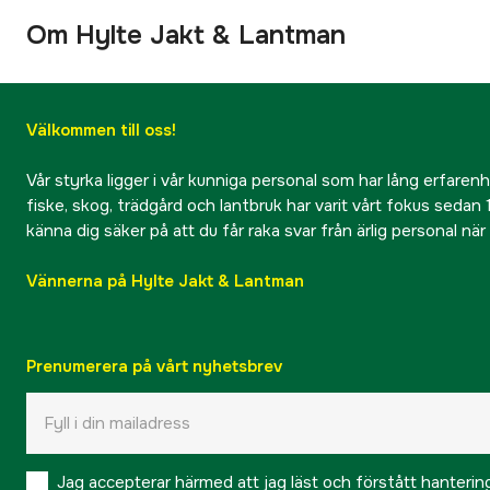
Om Hylte Jakt & Lantman
Välkommen till oss!
Vår styrka ligger i vår kunniga personal som har lång erfarenhet
fiske, skog, trädgård och lantbruk har varit vårt fokus sedan 1
känna dig säker på att du får raka svar från ärlig personal nä
Vännerna på Hylte Jakt & Lantman
Prenumerera på vårt nyhetsbrev
Jag accepterar härmed att jag läst och förstått hanteri