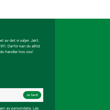
 av det vi säljer. Jakt,
911. Därför kan du alltid
r du handlar hos oss!
Ja tack!
ngen av persondata.
Läs