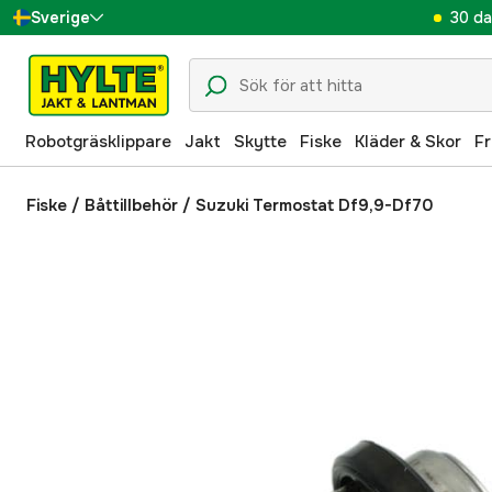
30 da
Sverige
Danmark
Suomi
Robotgräsklippare
Jakt
Skytte
Fiske
Kläder & Skor
Fr
Norge
Deutschland
Fiske
/
Båttillbehör
/
Suzuki Termostat Df9,9-Df70