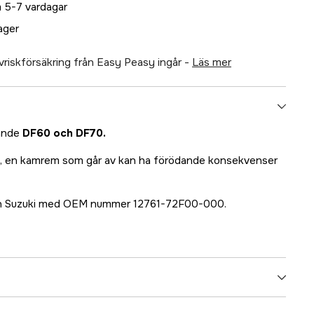
 5-7 vardagar
lager
älvriskförsäkring från Easy Peasy ingår -
läs mer
sande
DF60 och DF70.
id, en kamrem som går av kan ha förödande konsekvenser
från Suzuki med OEM nummer 12761-72F00-000.