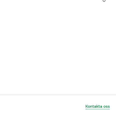
5000092519
ummer
12761-72F00-000
7393401824652
Kontakta oss