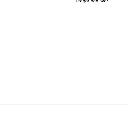
Referensnummer
Frågor och svar
Tillverkarens artikeln
EAN