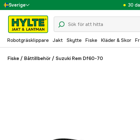
30 da
Sverige
Danmark
Suomi
Robotgräsklippare
Jakt
Skytte
Fiske
Kläder & Skor
Fr
Norge
Deutschland
Fiske
/
Båttillbehör
/
Suzuki Rem Df60-70