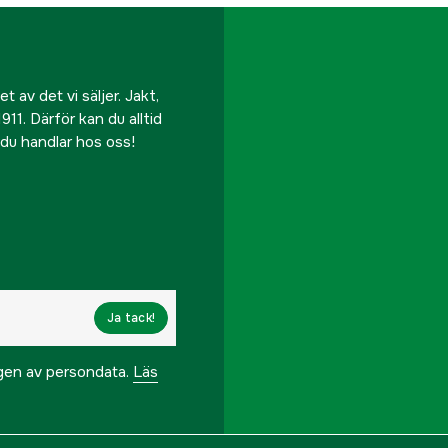
 av det vi säljer. Jakt,
911. Därför kan du alltid
r du handlar hos oss!
Ja tack!
ngen av persondata.
Läs