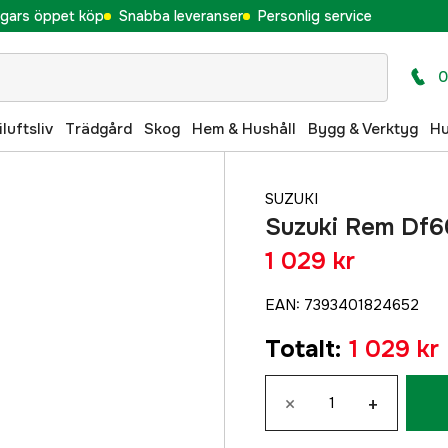
gars öppet köp
Snabba leveranser
Personlig service
0
iluftsliv
Trädgård
Skog
Hem & Hushåll
Bygg & Verktyg
H
SUZUKI
Suzuki Rem Df
1 029 kr
EAN
:
7393401824652
Totalt
:
1 029 kr
×
+