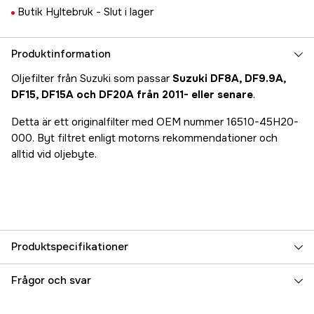
Butik Hyltebruk -
Slut i lager
Produktinformation
Oljefilter från Suzuki som passar
Suzuki DF8A, DF9.9A,
DF15, DF15A och DF20A från 2011- eller senare
.
Detta är ett originalfilter med OEM nummer 16510-45H20-
000. Byt filtret enligt motorns rekommendationer och
alltid vid oljebyte.
Produktspecifikationer
Referensnummer
5000092495
Frågor och svar
Tillverkarens artikelnummer
16510-45H20-000