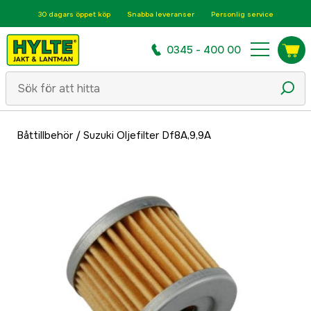
30 dagars öppet köp
Snabba leveranser
Personlig service
0345 - 400 00
Båttillbehör
/
Suzuki Oljefilter Df8A,9,9A