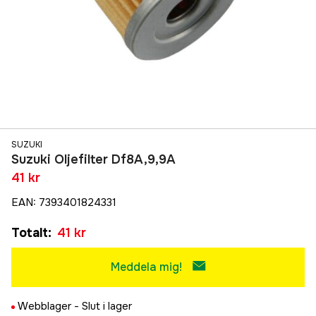
SUZUKI
Suzuki Oljefilter Df8A,9,9A
41 kr
EAN
:
7393401824331
Totalt
:
41 kr
Meddela mig!
Webblager -
Slut i lager