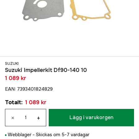
SUZUKI
Suzuki Impellerkit Df90-140 10
1 089 kr
EAN
:
7393401824829
Totalt
:
1 089 kr
×
+
Lägg i varukorgen
Webblager -
Skickas om 5-7 vardagar