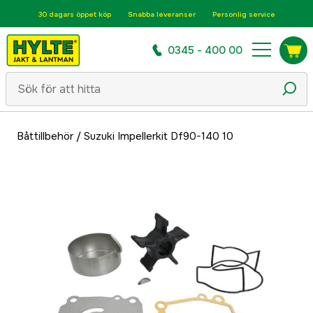
30 dagars öppet köp
Snabba leveranser
Personlig service
0345 - 400 00
Båttillbehör
/
Suzuki Impellerkit Df90-140 10