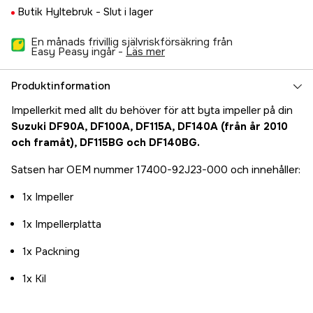
Butik Hyltebruk -
Slut i lager
En månads frivillig självriskförsäkring från
Easy Peasy ingår -
läs mer
Produktinformation
Impellerkit med allt du behöver för att byta impeller på din
Suzuki DF90A, DF100A, DF115A, DF140A (från år 2010
och framåt), DF115BG och DF140BG.
Satsen har OEM nummer 17400-92J23-000 och innehåller:
1x Impeller
1x Impellerplatta
1x Packning
1x Kil