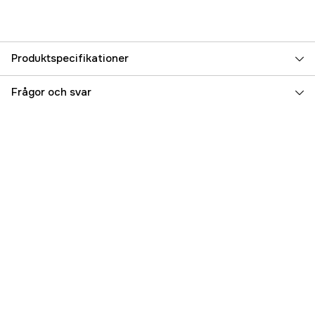
Produktspecifikationer
Referensnummer
5000092535
Frågor och svar
Tillverkarens artikelnummer
17400-92J23-000
EAN
7393401824829