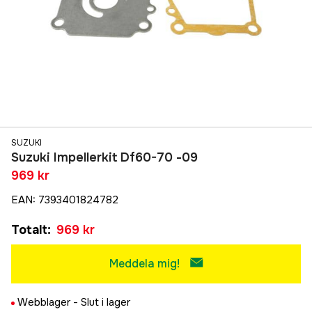
SUZUKI
Suzuki Impellerkit Df60-70 -09
969 kr
EAN
:
7393401824782
Totalt
:
969 kr
Meddela mig!
Webblager -
Slut i lager