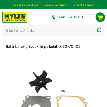
30 dagars öppet köp
Snabba leveranser
Personlig service
0345 - 400 00
Båttillbehör
/
Suzuki Impellerkit Df60-70 -09