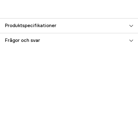
Produktspecifikationer
Referensnummer
5000092531
Frågor och svar
Tillverkarens artikelnummer
17400-87E04-000
EAN
7393401824782