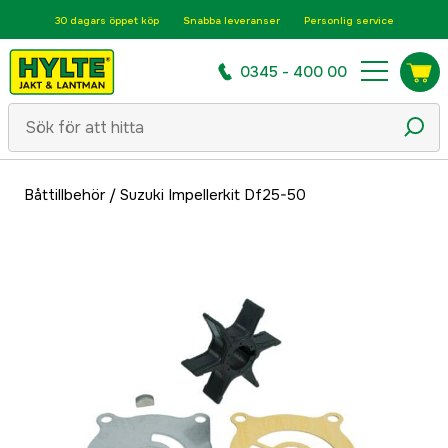
30 dagars öppet köp
Snabba leveranser
Personlig service
0345 - 400 00
Båttillbehör
/
Suzuki Impellerkit Df25-50