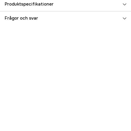
Produktspecifikationer
Referensnummer
5000092529
Frågor och svar
Tillverkarens artikelnummer
17400-96354-000
EAN
7393401824768