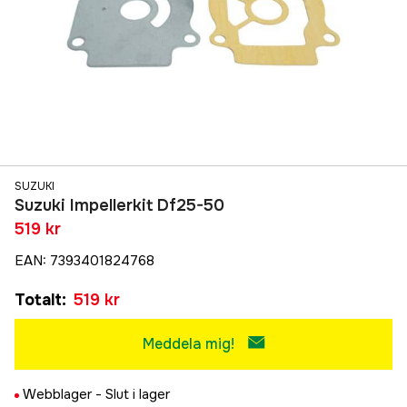
SUZUKI
Suzuki Impellerkit Df25-50
519 kr
EAN
:
7393401824768
Totalt
:
519 kr
Meddela mig!
Webblager -
Slut i lager