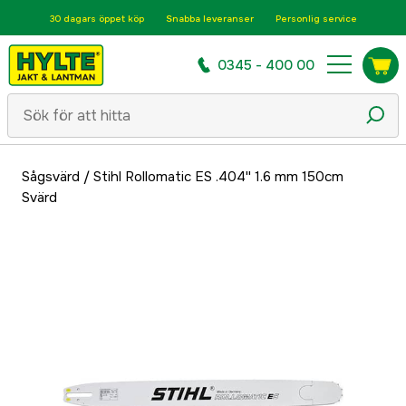
30 dagars öppet köp
Snabba leveranser
Personlig service
0345 - 400 00
Sågsvärd
/
Stihl Rollomatic ES .404'' 1.6 mm 150cm
Svärd