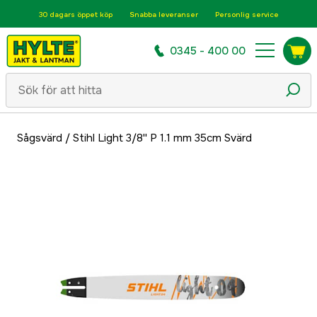
30 dagars öppet köp
Snabba leveranser
Personlig service
0345 - 400 00
Sågsvärd
/
Stihl Light 3/8'' P 1.1 mm 35cm Svärd