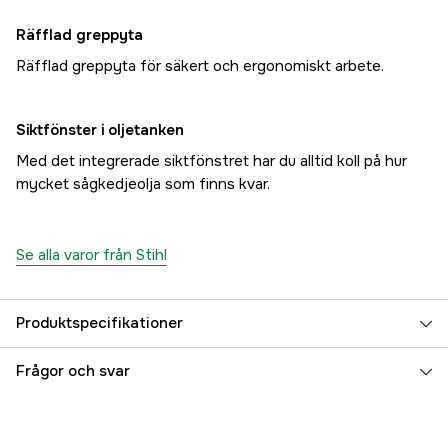
Räfflad greppyta
Räfflad greppyta för säkert och ergonomiskt arbete.
Siktfönster i oljetanken
Med det integrerade siktfönstret har du alltid koll på hur
mycket sågkedjeolja som finns kvar.
Se alla varor från Stihl
Produktspecifikationer
Längd
280 cm
Frågor och svar
Drivkälla
Batteri