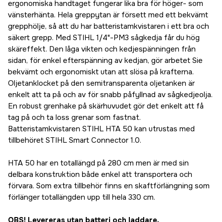
ergonomiska handtaget fungerar lika bra för höger- som
vänsterhänta. Hela greppytan är försett med ett bekvämt
grepphölje, så att du har batteristamkvistaren i ett bra och
säkert grepp. Med STIHL 1/4"-PM3 sågkedja får du hög
skäreffekt. Den låga vikten och kedjespänningen från
sidan, för enkel efterspänning av kedjan, gör arbetet Sie
bekvämt och ergonomiskt utan att slösa på krafterna.
Oljetanklocket på den semitransparenta oljetanken är
enkelt att ta på och av för snabb påfyllnad av sågkedjeolja.
En robust grenhake på skärhuvudet gör det enkelt att få
tag på och ta loss grenar som fastnat.
Batteristamkvistaren STIHL HTA 50 kan utrustas med
tillbehöret STIHL Smart Connector 1.0.
HTA 50 har en totallängd på 280 cm men är med sin
delbara konstruktion både enkel att transportera och
förvara. Som extra tillbehör finns en skaftförlängning som
förlänger totallängden upp till hela 330 cm.
OBS! Levereras utan batteri och laddare.