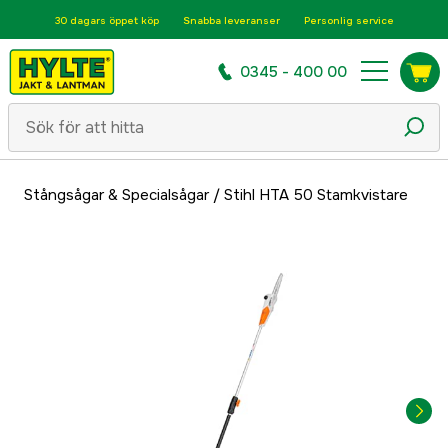
30 dagars öppet köp
Snabba leveranser
Personlig service
0345 - 400 00
Stångsågar & Specialsågar
/
Stihl HTA 50 Stamkvistare