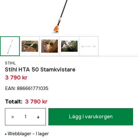
STIHL
Stihl HTA 50 Stamkvistare
3 790 kr
EAN
:
886661771035
Totalt
:
3 790 kr
×
+
Lägg i varukorgen
Webblager -
I lager