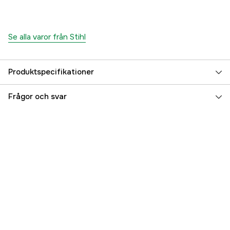
Se alla varor från Stihl
Produktspecifikationer
Global Garanti
yes
Frågor och svar
Garanti
1 år
Referensnummer
1000465529
Tillverkarens artikelnummer
49105009600
EAN
886661863921