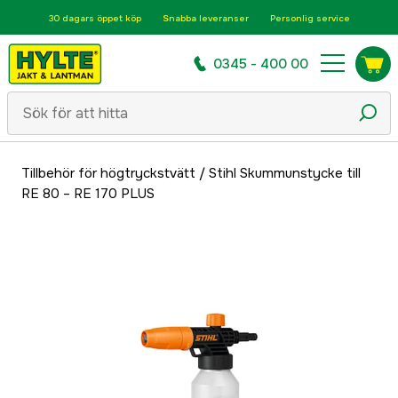
30 dagars öppet köp
Snabba leveranser
Personlig service
0345 - 400 00
Tillbehör för högtryckstvätt
/
Stihl Skummunstycke till
RE 80 – RE 170 PLUS