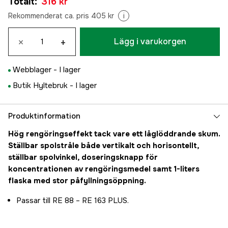
Totalt
:
316 kr
Rekommenderat ca. pris 405 kr
i
×
+
Lägg i varukorgen
Webblager -
I lager
Butik Hyltebruk -
I lager
Produktinformation
Hög rengöringseffekt tack vare ett låglöddrande skum.
Ställbar spolstråle både vertikalt och horisontellt,
ställbar spolvinkel, doseringsknapp för
koncentrationen av rengöringsmedel samt 1-liters
flaska med stor påfyllningsöppning.
Passar till RE 88 – RE 163 PLUS.