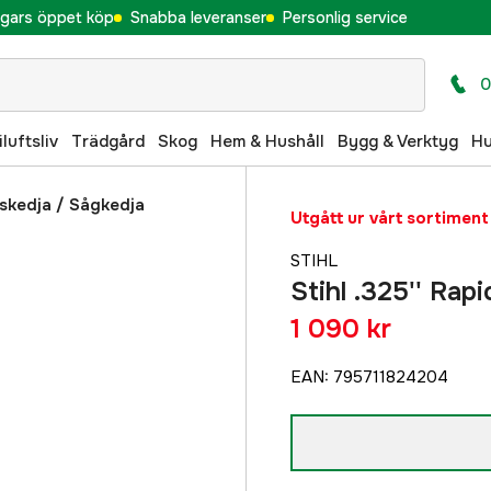
gars öppet köp
Snabba leveranser
Personlig service
0
iluftsliv
Trädgård
Skog
Hem & Hushåll
Bygg & Verktyg
H
skedja
/
Sågkedja
Utgått ur vårt sortiment
STIHL
Stihl .325'' Rap
1 090 kr
EAN
:
795711824204