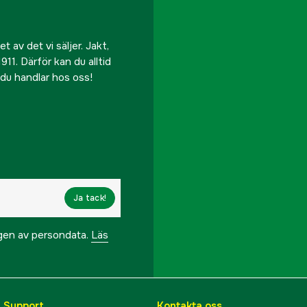
 av det vi säljer. Jakt,
911. Därför kan du alltid
r du handlar hos oss!
Ja tack!
ngen av persondata.
Läs
& Support
Kontakta oss