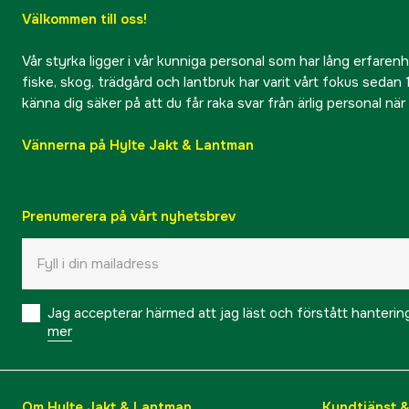
Välkommen till oss!
Vår styrka ligger i vår kunniga personal som har lång erfarenhet
fiske, skog, trädgård och lantbruk har varit vårt fokus sedan 1
känna dig säker på att du får raka svar från ärlig personal nä
Vännerna på Hylte Jakt & Lantman
Prenumerera på vårt nyhetsbrev
Jag accepterar härmed att jag läst och förstått hanteri
mer
Om Hylte Jakt & Lantman
Kundtjänst 