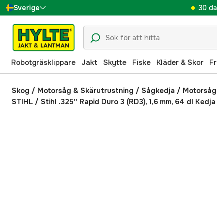
30 da
Sverige
Danmark
Suomi
Robotgräsklippare
Jakt
Skytte
Fiske
Kläder & Skor
Fr
Norge
Deutschland
Skog
/
Motorsåg & Skärutrustning
/
Sågkedja / Motorsåg
STIHL
/
Stihl .325'' Rapid Duro 3 (RD3), 1,6 mm, 64 dl Kedja