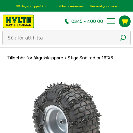
30 dagars öppet köp
Snabba leveranser
Personlig service
0345 - 400 00
Tillbehör för åkgräsklippare
/
Stiga Snökedjor 16"X6