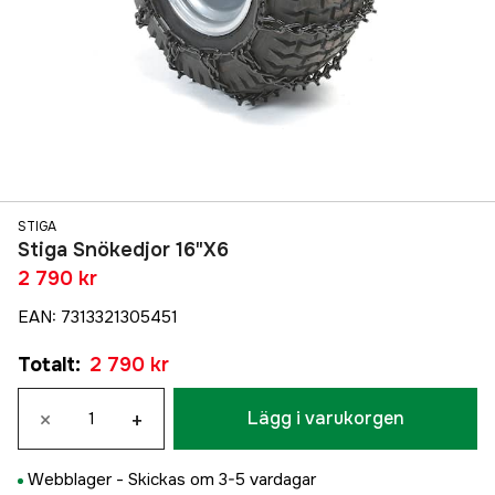
STIGA
Stiga Snökedjor 16"X6
2 790 kr
EAN
:
7313321305451
Totalt
:
2 790 kr
×
+
Lägg i varukorgen
Webblager -
Skickas om 3-5 vardagar