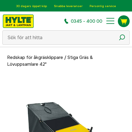
30 dagars öppet köp
Snabba leveranser
Personlig service
0345 - 400 00
Redskap för åkgräsklippare
/
Stiga Gräs &
Lövuppsamlare 42"