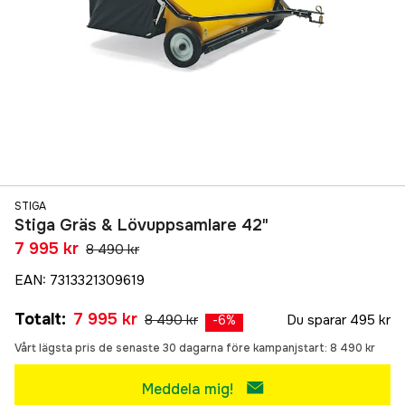
STIGA
Stiga Gräs & Lövuppsamlare 42"
7 995 kr
8 490 kr
EAN
:
7313321309619
Totalt
:
7 995 kr
8 490 kr
Du sparar
495 kr
-
6
%
Vårt lägsta pris de senaste 30 dagarna före kampanjstart:
8 490 kr
Meddela mig!