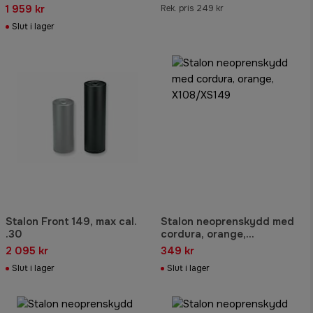
1 959 kr
Rek. pris 249 kr
Slut i lager
Stalon Front 149, max cal.
Stalon neoprenskydd med
.30
cordura, orange,
X108/XS149
2 095 kr
349 kr
Slut i lager
Slut i lager