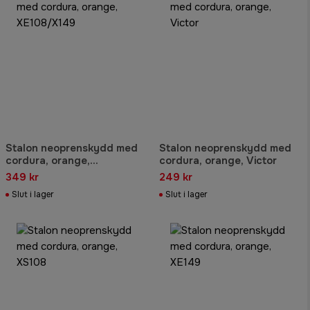
Stalon neoprenskydd med
Stalon neoprenskydd med
cordura, orange,
cordura, orange, Victor
XE108/X149
349 kr
249 kr
Slut i lager
Slut i lager