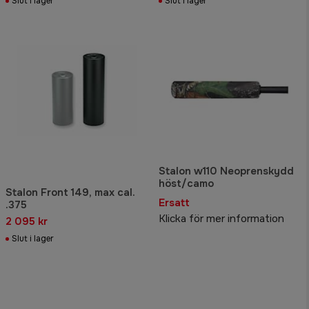
Slut i lager
Slut i lager
Stalon w110 Neoprenskydd
höst/camo
Stalon Front 149, max cal.
Ersatt
.375
Klicka för mer information
2 095 kr
Slut i lager