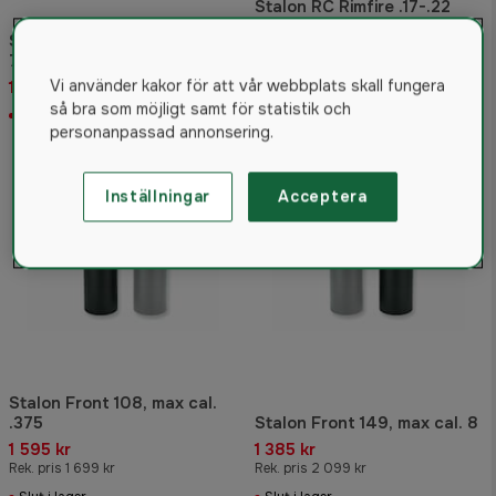
Stalon RC Rimfire .17-.22
Ljuddämpare
Stalon 145 Front 6,5-
Ersatt
7,62mm
Klicka för mer information
1 959 kr
Vi använder kakor för att vår webbplats skall fungera
så bra som möjligt samt för statistik och
Slut i lager
personanpassad annonsering.
Inställningar
Acceptera
Stalon Front 108, max cal.
.375
Stalon Front 149, max cal. 8
1 595 kr
1 385 kr
Rek. pris 1 699 kr
Rek. pris 2 099 kr