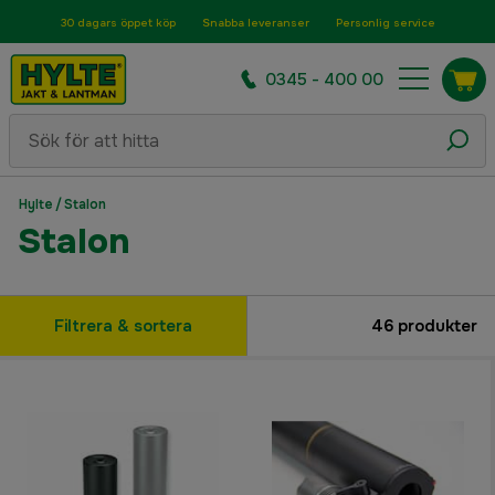
30 dagars öppet köp
Snabba leveranser
Personlig service
0345 - 400 00
Hylte
/
Stalon
Stalon
Filtrera & sortera
46
produkter