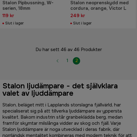
Stalon Pipbussning, W-
Stalon neoprenskydd med
serien, 18mm
cordura, orange, Victor L
119 kr
249 kr
Slut i lager
Slut i lager
Du har sett 46 av 46 Produkter
1
2
Stalon ljudämpare - det självklara
valet av ljuddämpare
Stalon, beläget mitt i Lapplands storslagna fjällvärld, har
specialiserat sig på att tillverka ljuddämpare av yppersta
kvalitet. Bakom industrin står granbeklädda berg, medan
framför skymtar milslånga vidder av skog och fjäll. Varje
Stalon ljuddämpare är noga utvecklad i deras fabrik, där
norrländsk mentalitet kombineras med modern teknik för att