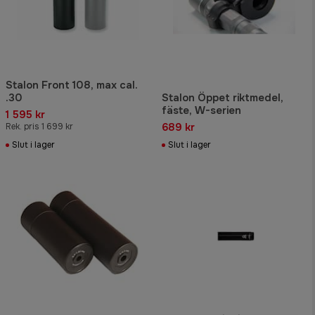
Stalon Front 108, max cal.
.30
Stalon Öppet riktmedel,
fäste, W-serien
1 595 kr
689 kr
Rek. pris 1 699 kr
Slut i lager
Slut i lager