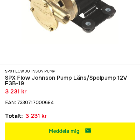
SPX FLOW JOHNSON PUMP
SPX Flow Johnson Pump Läns/Spolpump 12V
F3B-19
3 231 kr
EAN
:
7330717000684
Totalt
:
3 231 kr
Meddela mig!