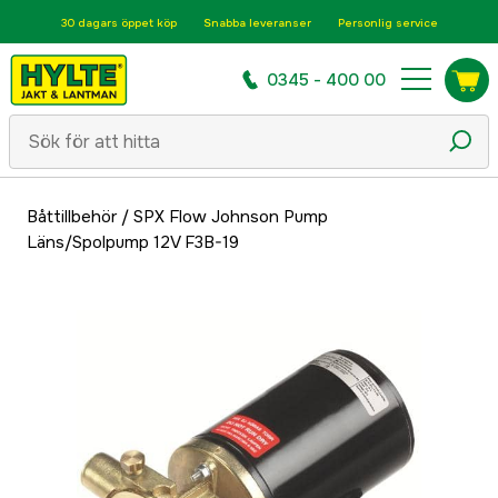
30 dagars öppet köp
Snabba leveranser
Personlig service
0345 - 400 00
Båttillbehör
/
SPX Flow Johnson Pump
Läns/Spolpump 12V F3B-19