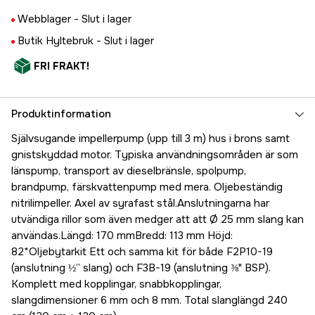
Webblager -
Slut i lager
Butik Hyltebruk -
Slut i lager
FRI FRAKT!
Produktinformation
Självsugande impellerpump (upp till 3 m) hus i brons samt
gnistskyddad motor. Typiska användningsområden är som
länspump, transport av dieselbränsle, spolpump,
brandpump, färskvattenpump med mera. Oljebeständig
nitrilimpeller. Axel av syrafast stål.Anslutningarna har
utvändiga rillor som även medger att att Ø 25 mm slang kan
användas.Längd: 170 mmBredd: 113 mm Höjd:
82*Oljebytarkit Ett och samma kit för både F2P10-19
(anslutning ½” slang) och F3B-19 (anslutning ⅜" BSP).
Komplett med kopplingar, snabbkopplingar,
slangdimensioner 6 mm och 8 mm. Total slanglängd 240