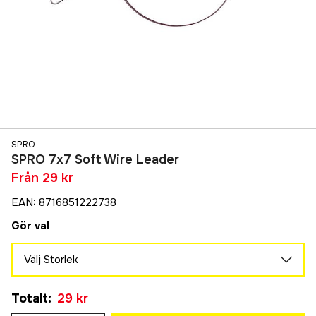
SPRO
SPRO 7x7 Soft Wire Leader
Från
29 kr
EAN
:
8716851222738
Gör val
Välj Storlek
13 lb
Tillfälligt slut
Totalt
:
29 kr
79 kr
20 lb