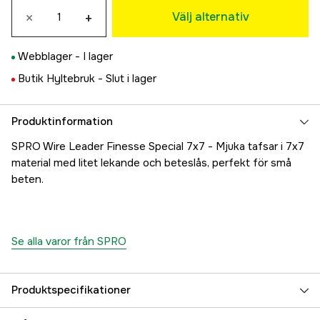
Tillfälligt slut
×
+
32 kr
Välj alternativ
30 lb
29 kr
Webblager -
I lager
Butik Hyltebruk -
Slut i lager
Produktinformation
SPRO Wire Leader Finesse Special 7x7 - Mjuka tafsar i 7x7
material med litet lekande och beteslås, perfekt för små
beten.
Se alla varor från SPRO
Produktspecifikationer