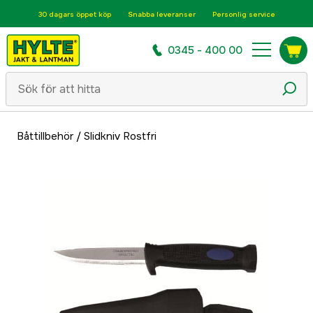
30 dagars öppet köp
Snabba leveranser
Personlig service
0345 - 400 00
Båttillbehör
/
Slidkniv Rostfri