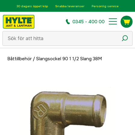
30 dagars öppet köp
Snabba leveranser
Personlig service
0345 - 400 00
Båttillbehör
/
Slangsockel 90 1 1/2 Slang 38M