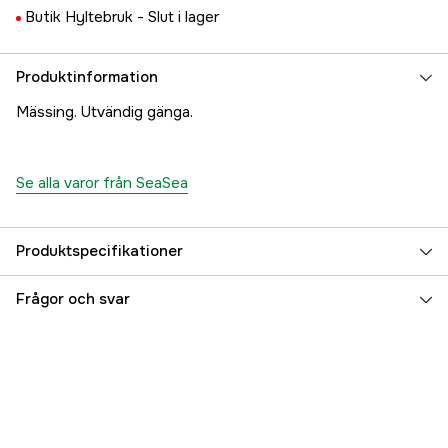
Butik Hyltebruk -
Slut i lager
Produktinformation
Mässing. Utvändig gänga.
Se alla varor från SeaSea
Produktspecifikationer
Referensnummer
5000024024
Frågor och svar
Tillverkarens artikelnummer
17.5110
EAN
7315170084310