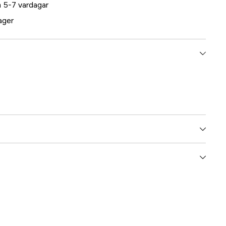
 5-7 vardagar
lager
5000024011
ummer
17.4678
7393401046788