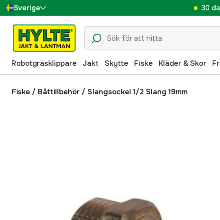
30 da
Sverige
Danmark
Suomi
Robotgräsklippare
Jakt
Skytte
Fiske
Kläder & Skor
Fr
Norge
Deutschland
Fiske
/
Båttillbehör
/
Slangsockel 1/2 Slang 19mm