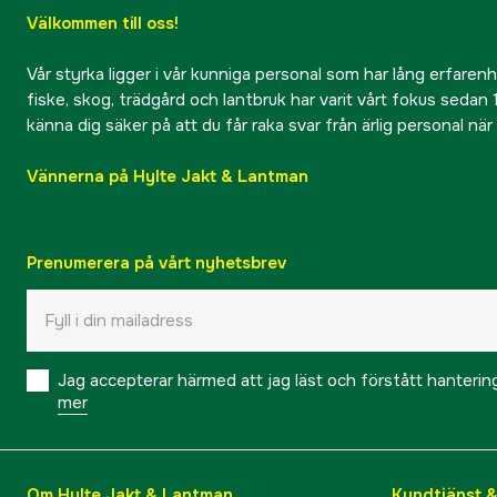
Välkommen till oss!
Vår styrka ligger i vår kunniga personal som har lång erfarenhet
fiske, skog, trädgård och lantbruk har varit vårt fokus sedan 1
känna dig säker på att du får raka svar från ärlig personal nä
Vännerna på Hylte Jakt & Lantman
Prenumerera på vårt nyhetsbrev
Jag accepterar härmed att jag läst och förstått hanteri
mer
Om Hylte Jakt & Lantman
Kundtjänst 