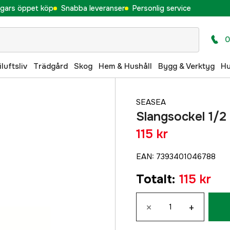
gars öppet köp
Snabba leveranser
Personlig service
0
iluftsliv
Trädgård
Skog
Hem & Hushåll
Bygg & Verktyg
H
SEASEA
Slangsockel 1/2
115 kr
EAN
:
7393401046788
Totalt
:
115 kr
×
+