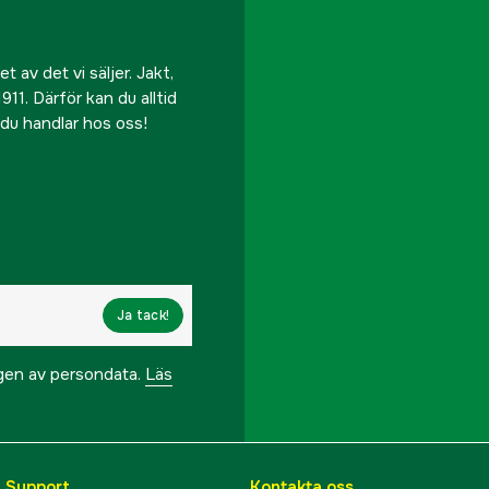
 av det vi säljer. Jakt,
911. Därför kan du alltid
r du handlar hos oss!
Ja tack!
ngen av persondata.
Läs
& Support
Kontakta oss