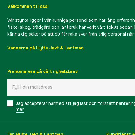
Välkommen till oss!
Vår styrka ligger i vår kunniga personal som har lång erfarenhet
fiske, skog, trädgård och lantbruk har varit vårt fokus sedan 1
känna dig säker på att du får raka svar från ärlig personal nä
Vännerna på Hylte Jakt & Lantman
Prenumerera på vårt nyhetsbrev
Jag accepterar härmed att jag läst och förstått hanteri
mer
Om Hylte Jakt & Lantman
Kundtjänst 