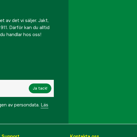
 av det vi säljer. Jakt,
911. Därför kan du alltid
r du handlar hos oss!
Ja tack!
ngen av persondata.
Läs
& Support
Kontakta oss