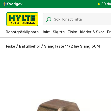
30 da
Sverige
Danmark
Suomi
Robotgräsklippare
Jakt
Skytte
Fiske
Kläder & Skor
Fr
Norge
Deutschland
Fiske
/
Båttillbehör
/
Slangfäste 1 1/2 Inv Slang 50M