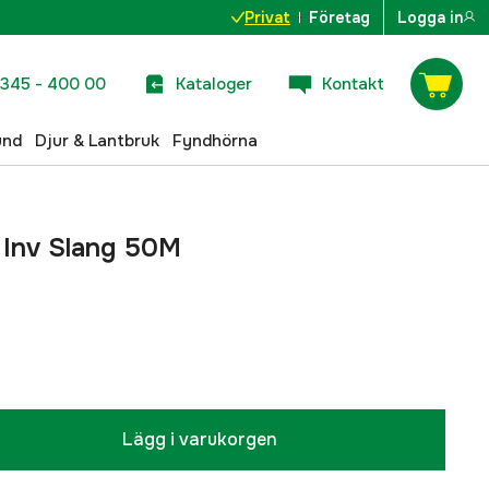
Privat
Företag
Logga in
345 - 400 00
Kataloger
Kontakt
und
Djur & Lantbruk
Fyndhörna
2 Inv Slang 50M
Lägg i varukorgen