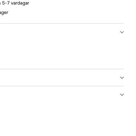
 5-7 vardagar
lager
5000023936
ummer
17.5131
7393401051317