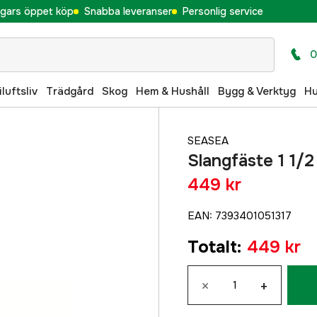
gars öppet köp
Snabba leveranser
Personlig service
0
iluftsliv
Trädgård
Skog
Hem & Hushåll
Bygg & Verktyg
H
SEASEA
Slangfäste 1 1/
449 kr
EAN
:
7393401051317
Totalt
:
449 kr
×
+