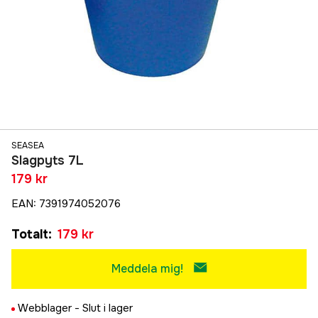
SEASEA
Slagpyts 7L
179 kr
EAN
:
7391974052076
Totalt
:
179 kr
Meddela mig!
Webblager -
Slut i lager