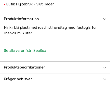
Butik Hyltebruk -
Slut i lager
Produktinformation
Hink i blå plast med rostfritt handtag med fästögla för
lina.Volym: 7 liter.
Se alla varor från SeaSea
Produktspecifikationer
Referensnummer
5000023835
Frågor och svar
Tillverkarens artikelnummer
17.9478
EAN
7391974052076