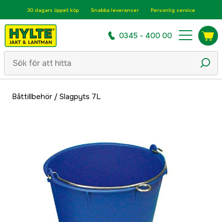
30 dagars öppet köp
Snabba leveranser
Personlig service
0345 - 400 00
Båttillbehör
/
Slagpyts 7L