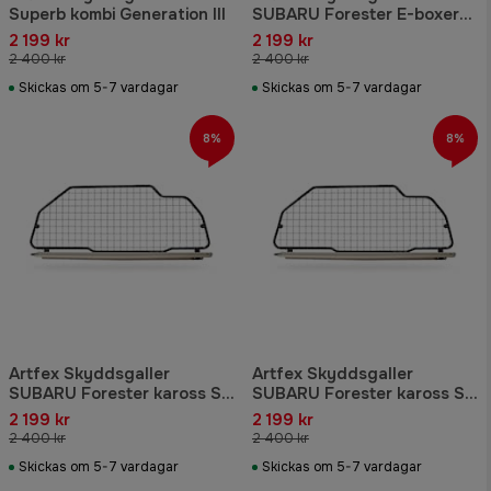
Superb kombi Generation III
SUBARU Forester E-boxer
kaross SK genV
2 199 kr
2 199 kr
2 400 kr
2 400 kr
Skickas om 5-7 vardagar
Skickas om 5-7 vardagar
8%
8%
Artfex Skyddsgaller
Artfex Skyddsgaller
SUBARU Forester kaross SH
SUBARU Forester kaross SG
generation III
generation II
2 199 kr
2 199 kr
2 400 kr
2 400 kr
Skickas om 5-7 vardagar
Skickas om 5-7 vardagar