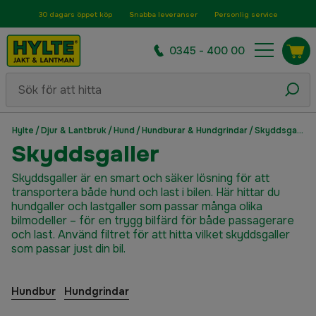
30 dagars öppet köp
Snabba leveranser
Personlig service
0345 - 400 00
Hylte
/
Djur & Lantbruk
/
Hund
/
Hundburar & Hundgrindar
/
Skyddsgaller
Skyddsgaller
Skyddsgaller är en smart och säker lösning för att
transportera både hund och last i bilen. Här hittar du
hundgaller och lastgaller som passar många olika
bilmodeller – för en trygg bilfärd för både passagerare
och last. Använd filtret för att hitta vilket skyddsgaller
som passar just din bil.
Hundbur
Hundgrindar