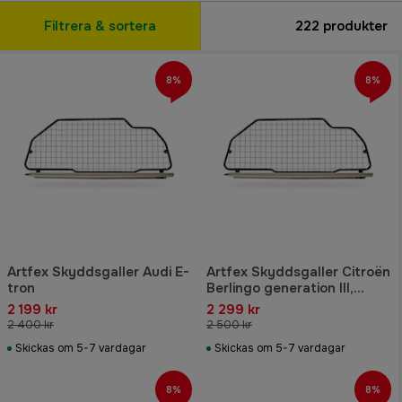
Filtrera & sortera
222
produkter
8%
8%
Artfex Skyddsgaller Audi E-
Artfex Skyddsgaller Citroën
tron
Berlingo generation III,
PEUGEOT Rifter, TOYOTA
2 199 kr
2 299 kr
Proace City 2020-
2 400 kr
2 500 kr
Skickas om 5-7 vardagar
Skickas om 5-7 vardagar
8%
8%