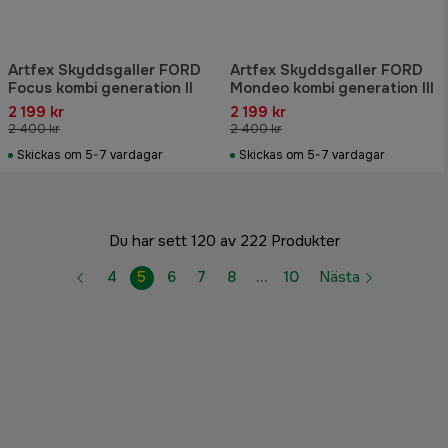
Artfex Skyddsgaller FORD
Artfex Skyddsgaller FORD
Focus kombi generation II
Mondeo kombi generation III
2 199 kr
2 199 kr
2 400 kr
2 400 kr
Skickas om 5-7 vardagar
Skickas om 5-7 vardagar
Du har sett 120 av 222 Produkter
4
5
6
7
8
…
10
Nästa