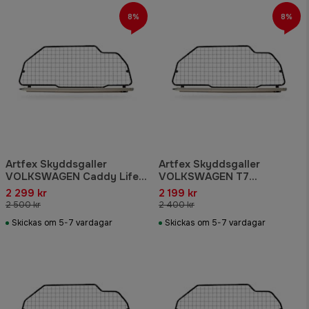
8%
8%
Artfex Skyddsgaller
Artfex Skyddsgaller
VOLKSWAGEN Caddy Life /
VOLKSWAGEN T7
Maxi Life 2020-
MULTIVAN
2 299 kr
2 199 kr
2 500 kr
2 400 kr
Skickas om 5-7 vardagar
Skickas om 5-7 vardagar