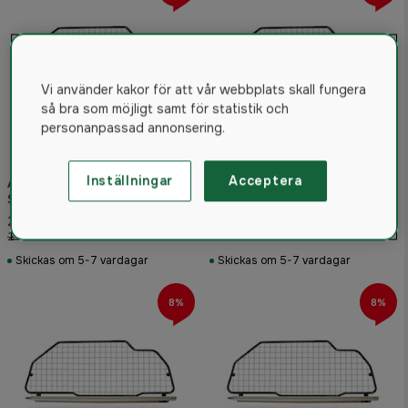
Vi använder kakor för att vår webbplats skall fungera
så bra som möjligt samt för statistik och
personanpassad annonsering.
Inställningar
Acceptera
Artfex Skyddsgaller KIA
Artfex Skyddsgaller KIA
Sportage generation IV
Sportage generation II
(kaross QL)
(kaross JE)
2 199 kr
2 199 kr
2 400 kr
2 400 kr
Skickas om 5-7 vardagar
Skickas om 5-7 vardagar
8%
8%