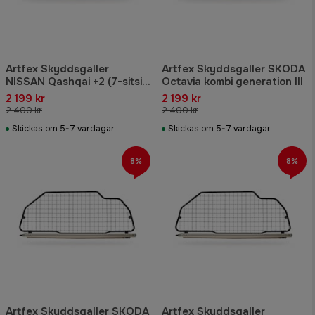
Artfex Skyddsgaller
Artfex Skyddsgaller SKODA
NISSAN Qashqai +2 (7-sitsig
Octavia kombi generation III
modell)
2 199 kr
2 199 kr
2 400 kr
2 400 kr
Skickas om 5-7 vardagar
Skickas om 5-7 vardagar
8%
8%
Artfex Skyddsgaller SKODA
Artfex Skyddsgaller