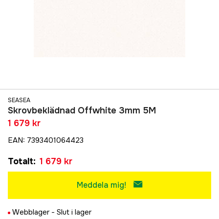
SEASEA
Skrovbeklädnad Offwhite 3mm 5M
1 679 kr
EAN
:
7393401064423
Totalt
:
1 679 kr
Meddela mig!
Webblager -
Slut i lager