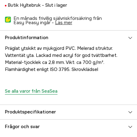
Butik Hyltebruk -
Slut i lager
En månads frivillig självriskförsäkring från
Easy Peasy ingår -
läs mer
Produktinformation
Präglat ytskikt av mjukgjord PVC. Melerad struktur.
Vattentät yta. Lackad med acryl för god tvättbarhet.
Material-tjocklek ca 2,8 mm. Vikt: ca 700 g/m².
Flamhärdighet enligt ISO 3795. Skrovklädsel
Se alla varor från SeaSea
Produktspecifikationer
Referensnummer
5000023708
Frågor och svar