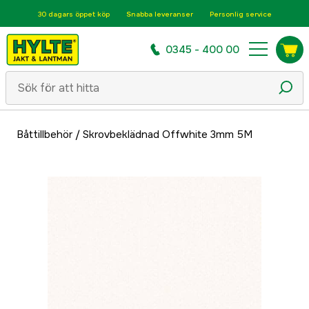
30 dagars öppet köp
Snabba leveranser
Personlig service
0345 - 400 00
Båttillbehör
/
Skrovbeklädnad Offwhite 3mm 5M