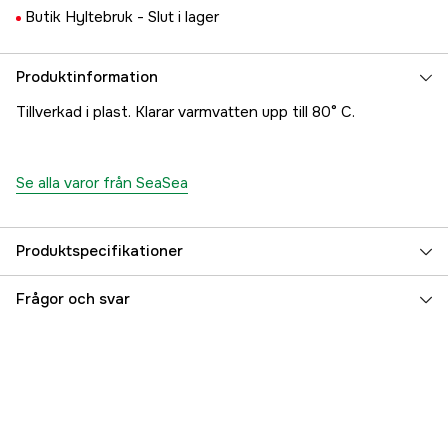
Butik Hyltebruk -
Slut i lager
Produktinformation
Tillverkad i plast. Klarar varmvatten upp till 80° C.
Se alla varor från SeaSea
Produktspecifikationer
Referensnummer
5000023672
Frågor och svar
Tillverkarens artikelnummer
17.4267
EAN
7393012238947