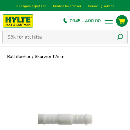
30 dagars öppet köp
Snabba leveranser
Personlig service
0345 - 400 00
Båttillbehör
/
Skarvrör 12mm